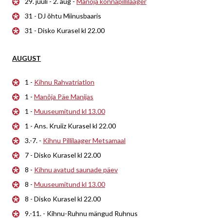
29. juuli - 2. aug -
Manõja konnapillilaager
31 - DJ õhtu Miinusbaaris
31 - Disko Kurasel kl 22.00
AUGUST
1 -
Kihnu Rahvatriatlon
1 -
Manõja Päe Manijas
1 -
Muuseumitund kl 13.00
1 - Ans. Kruiiz Kurasel kl 22.00
3.-7. -
Kihnu Pillilaager Metsamaal
7 - Disko Kurasel kl 22.00
8 -
Kihnu avatud saunade päev
8 -
Muuseumitund kl 13.00
8 - Disko Kurasel kl 22.00
9.-11. - Kihnu-Ruhnu mängud Ruhnus