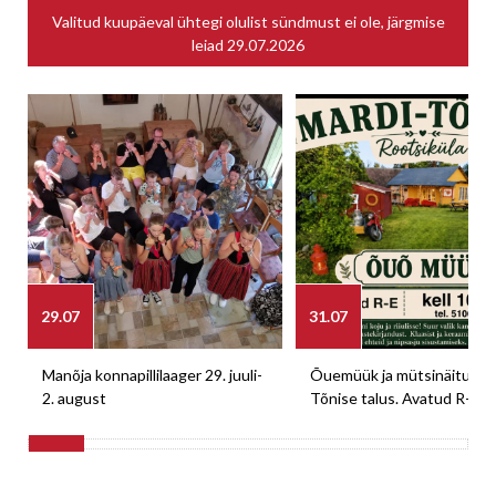
Valitud kuupäeval ühtegi olulist sündmust ei ole, järgmise
leiad
29.07.2026
29.07
31.07
Manõja konnapillilaager 29. juuli-
Õuemüük ja mütsinäitus M
2. august
Tõnise talus. Avatud R-E