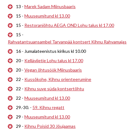
13 -
Marek Sadam Miinusbaaris
15 -
Muuseumitund kl 13.00
15 -
Restoraniõhtu AEGA OND Lohu talus kl 17.00
15 -
Rahvatantsuansambel Tarvanpää kontsert Kihnu Rahvamajas
16 - Jumalateenistus kirikus kl 10.00
20 -
Kelläviietie Lohu talus kl 17.00
20 -
Vegan õhtusöök Miinusbaaris
22 -
Kussõkohe, Kihnu orienteerumine
22 -
Kihnu suve süda kontsertõhtu
22 -
Muuseumitund kl 13.00
29.-30. -
59. Kihnu regatt
29 -
Muuseumitund kl 13.00
29 -
Kihnu Poisid 30 Jõujaamas