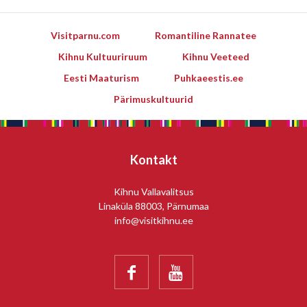
Visitparnu.com
Romantiline Rannatee
Kihnu Kultuuriruum
Kihnu Veeteed
Eesti Maaturism
Puhkaeestis.ee
Pärimuskultuurid
Kontakt
Kihnu Vallavalitsus
Linaküla 88003, Pärnumaa
info@visitkihnu.ee

