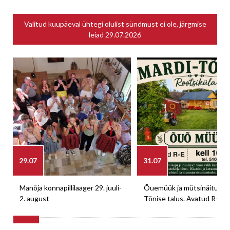
Valitud kuupäeval ühtegi olulist sündmust ei ole, järgmise
leiad
29.07.2026
29.07
31.07
Manõja konnapillilaager 29. juuli-
Õuemüük ja mütsinäitus M
2. august
Tõnise talus. Avatud R-E