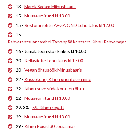
13 -
Marek Sadam Miinusbaaris
15 -
Muuseumitund kl 13.00
15 -
Restoraniõhtu AEGA OND Lohu talus kl 17.00
15 -
Rahvatantsuansambel Tarvanpää kontsert Kihnu Rahvamajas
16 - Jumalateenistus kirikus kl 10.00
20 -
Kelläviietie Lohu talus kl 17.00
20 -
Vegan õhtusöök Miinusbaaris
22 -
Kussõkohe, Kihnu orienteerumine
22 -
Kihnu suve süda kontsertõhtu
22 -
Muuseumitund kl 13.00
29.-30. -
59. Kihnu regatt
29 -
Muuseumitund kl 13.00
29 -
Kihnu Poisid 30 Jõujaamas