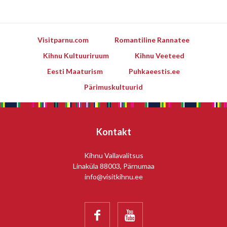
Visitparnu.com
Romantiline Rannatee
Kihnu Kultuuriruum
Kihnu Veeteed
Eesti Maaturism
Puhkaeestis.ee
Pärimuskultuurid
Kontakt
Kihnu Vallavalitsus
Linaküla 88003, Pärnumaa
info@visitkihnu.ee

