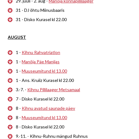
29. juuli - 2. aug -
Manõja konnapillilaager
31 - DJ õhtu Miinusbaaris
31 - Disko Kurasel kl 22.00
AUGUST
1 -
Kihnu Rahvatriatlon
1 -
Manõja Päe Manijas
1 -
Muuseumitund kl 13.00
1 - Ans. Kruiiz Kurasel kl 22.00
3.-7. -
Kihnu Pillilaager Metsamaal
7 - Disko Kurasel kl 22.00
8 -
Kihnu avatud saunade päev
8 -
Muuseumitund kl 13.00
8 - Disko Kurasel kl 22.00
9.-11. - Kihnu-Ruhnu mängud Ruhnus