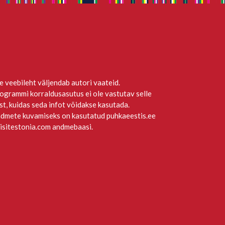
e veebileht väljendab autori vaateid.
ogrammi korraldusasutus ei ole vastutav selle
st, kuidas seda infot võidakse kasutada.
dmete kuvamiseks on kasutatud puhkaeestis.ee
visitestonia.com andmebaasi.