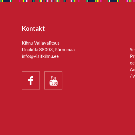
Kontakt
Kihnu Vallavalitsus
Linaküla 88003, Pärnumaa
Se
info@visitkihnu.ee
Pr
ee
An
/ 

