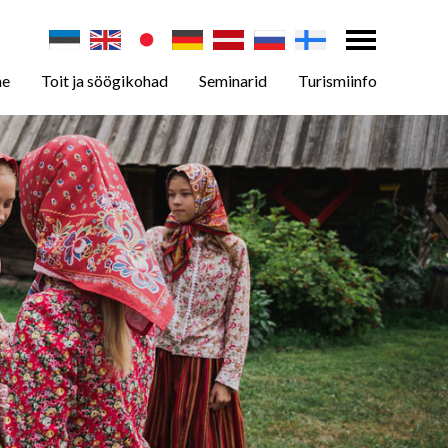
ne
Toit ja söögikohad
Seminarid
Turismiinfo