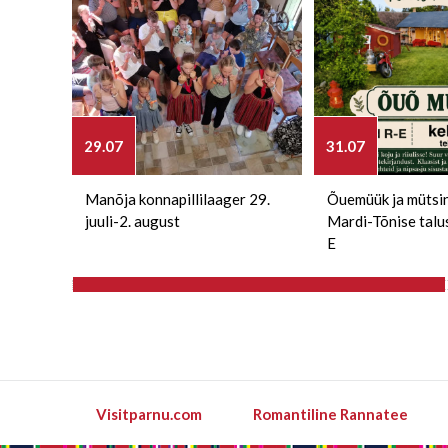
29.07
31.07
Manõja konnapillilaager 29.
Õuemüük ja mütsi
juuli-2. august
Mardi-Tõnise talu
E
Visitparnu.com
Romantiline Rannatee