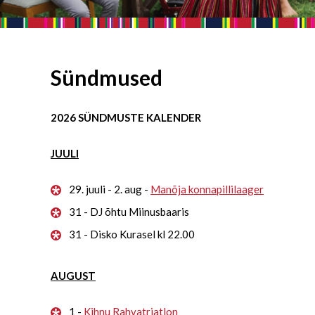
Sündmused
2026 SÜNDMUSTE KALENDER
JUULI
29. juuli - 2. aug -
Manõja konnapillilaager
31 - DJ õhtu Miinusbaaris
31 - Disko Kurasel kl 22.00
AUGUST
1 -
Kihnu Rahvatriatlon