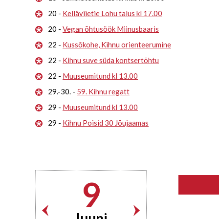
20 -
Kelläviietie Lohu talus kl 17.00
20 -
Vegan õhtusöök Miinusbaaris
22 -
Kussõkohe, Kihnu orienteerumine
22 -
Kihnu suve süda kontsertõhtu
22 -
Muuseumitund kl 13.00
29.-30. -
59. Kihnu regatt
29 -
Muuseumitund kl 13.00
29 -
Kihnu Poisid 30 Jõujaamas
9
Juuni