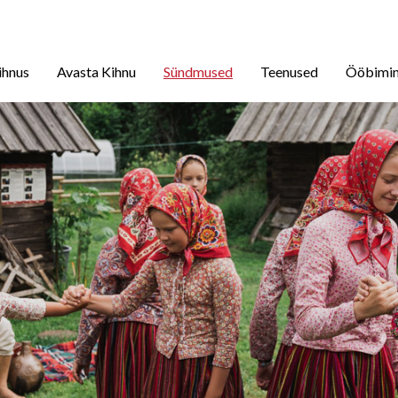
ihnus
Avasta Kihnu
Sündmused
Teenused
Ööbimi