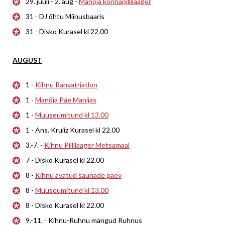
29. juuli - 2. aug -
Manõja konnapillilaager
31 - DJ õhtu Miinusbaaris
31 - Disko Kurasel kl 22.00
AUGUST
1 -
Kihnu Rahvatriatlon
1 -
Manõja Päe Manijas
1 -
Muuseumitund kl 13.00
1 - Ans. Kruiiz Kurasel kl 22.00
3.-7. -
Kihnu Pillilaager Metsamaal
7 - Disko Kurasel kl 22.00
8 -
Kihnu avatud saunade päev
8 -
Muuseumitund kl 13.00
8 - Disko Kurasel kl 22.00
9.-11. - Kihnu-Ruhnu mängud Ruhnus