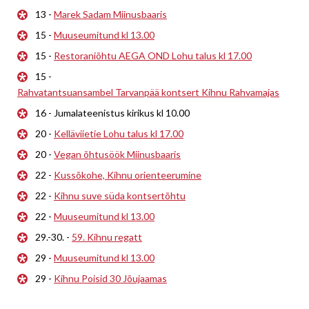
13 -
Marek Sadam Miinusbaaris
15 -
Muuseumitund kl 13.00
15 -
Restoraniõhtu AEGA OND Lohu talus kl 17.00
15 -
Rahvatantsuansambel Tarvanpää kontsert Kihnu Rahvamajas
16 - Jumalateenistus kirikus kl 10.00
20 -
Kelläviietie Lohu talus kl 17.00
20 -
Vegan õhtusöök Miinusbaaris
22 -
Kussõkohe, Kihnu orienteerumine
22 -
Kihnu suve süda kontsertõhtu
22 -
Muuseumitund kl 13.00
29.-30. -
59. Kihnu regatt
29 -
Muuseumitund kl 13.00
29 -
Kihnu Poisid 30 Jõujaamas