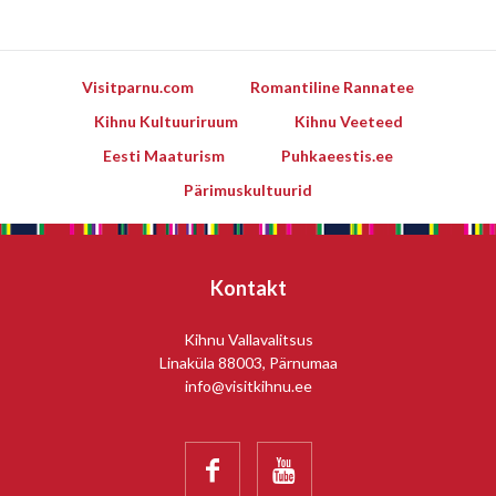
Visitparnu.com
Romantiline Rannatee
Kihnu Kultuuriruum
Kihnu Veeteed
Eesti Maaturism
Puhkaeestis.ee
Pärimuskultuurid
Kontakt
Kihnu Vallavalitsus
Linaküla 88003, Pärnumaa
info@visitkihnu.ee

