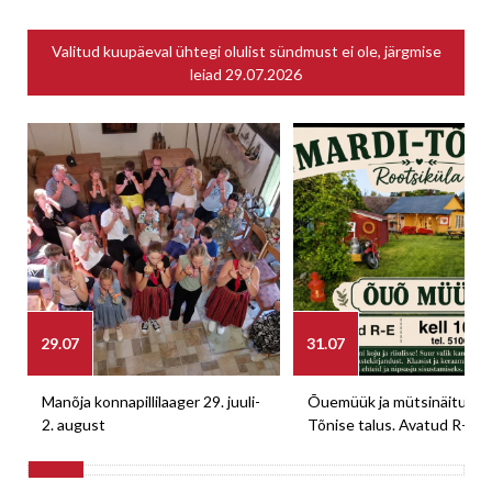
Valitud kuupäeval ühtegi olulist sündmust ei ole, järgmise
leiad
29.07.2026
29.07
31.07
Manõja konnapillilaager 29. juuli-
Õuemüük ja mütsinäitus M
2. august
Tõnise talus. Avatud R-E