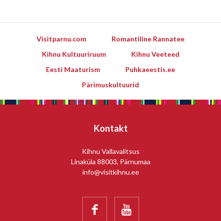
Visitparnu.com
Romantiline Rannatee
Kihnu Kultuuriruum
Kihnu Veeteed
Eesti Maaturism
Puhkaeestis.ee
Pärimuskultuurid
Kontakt
Kihnu Vallavalitsus
Linaküla 88003, Pärnumaa
info@visitkihnu.ee

