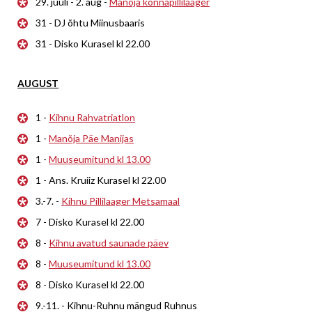
29. juuli - 2. aug -
Manõja konnapillilaager
31 - DJ õhtu Miinusbaaris
31 - Disko Kurasel kl 22.00
AUGUST
1 -
Kihnu Rahvatriatlon
1 -
Manõja Päe Manijas
1 -
Muuseumitund kl 13.00
1 - Ans. Kruiiz Kurasel kl 22.00
3.-7. -
Kihnu Pillilaager Metsamaal
7 - Disko Kurasel kl 22.00
8 -
Kihnu avatud saunade päev
8 -
Muuseumitund kl 13.00
8 - Disko Kurasel kl 22.00
9.-11. - Kihnu-Ruhnu mängud Ruhnus