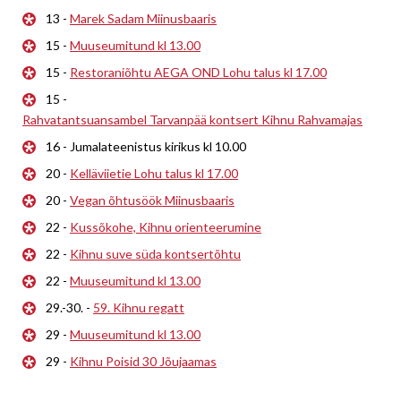
13 -
Marek Sadam Miinusbaaris
15 -
Muuseumitund kl 13.00
15 -
Restoraniõhtu AEGA OND Lohu talus kl 17.00
15 -
Rahvatantsuansambel Tarvanpää kontsert Kihnu Rahvamajas
16 - Jumalateenistus kirikus kl 10.00
20 -
Kelläviietie Lohu talus kl 17.00
20 -
Vegan õhtusöök Miinusbaaris
22 -
Kussõkohe, Kihnu orienteerumine
22 -
Kihnu suve süda kontsertõhtu
22 -
Muuseumitund kl 13.00
29.-30. -
59. Kihnu regatt
29 -
Muuseumitund kl 13.00
29 -
Kihnu Poisid 30 Jõujaamas