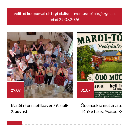
Valitud kuupäeval ühtegi olulist sündmust ei ole, järgmise
leiad
29.07.2026
29.07
31.07
Manõja konnapillilaager 29. juuli-
Õuemüük ja mütsinäitus M
2. august
Tõnise talus. Avatud R-E