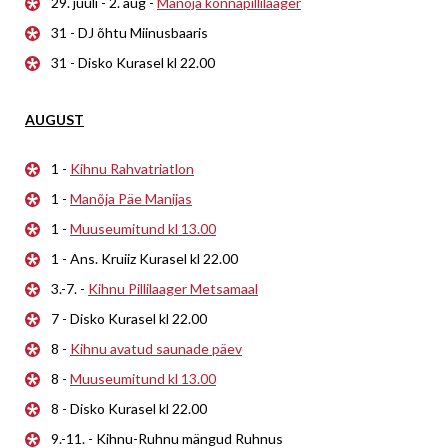
29. juuli - 2. aug -
Manõja konnapillilaager
31 - DJ õhtu Miinusbaaris
31 - Disko Kurasel kl 22.00
AUGUST
1 -
Kihnu Rahvatriatlon
1 -
Manõja Päe Manijas
1 -
Muuseumitund kl 13.00
1 - Ans. Kruiiz Kurasel kl 22.00
3.-7. -
Kihnu Pillilaager Metsamaal
7 - Disko Kurasel kl 22.00
8 -
Kihnu avatud saunade päev
8 -
Muuseumitund kl 13.00
8 - Disko Kurasel kl 22.00
9.-11. - Kihnu-Ruhnu mängud Ruhnus