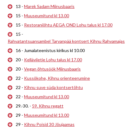
13 -
Marek Sadam Miinusbaaris
15 -
Muuseumitund kl 13.00
15 -
Restoraniõhtu AEGA OND Lohu talus kl 17.00
15 -
Rahvatantsuansambel Tarvanpää kontsert Kihnu Rahvamajas
16 - Jumalateenistus kirikus kl 10.00
20 -
Kelläviietie Lohu talus kl 17.00
20 -
Vegan õhtusöök Miinusbaaris
22 -
Kussõkohe, Kihnu orienteerumine
22 -
Kihnu suve süda kontsertõhtu
22 -
Muuseumitund kl 13.00
29.-30. -
59. Kihnu regatt
29 -
Muuseumitund kl 13.00
29 -
Kihnu Poisid 30 Jõujaamas