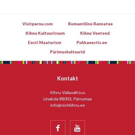
Visitparnu.com
Romantiline Rannatee
Kihnu Kultuuriruum
Kihnu Veeteed
Eesti Maaturism
Puhkaeestis.ee
Pärimuskultuurid
Kontakt
Kihnu Vallavalitsus
Linaküla 88003, Pärnumaa
info@visitkihnu.ee

