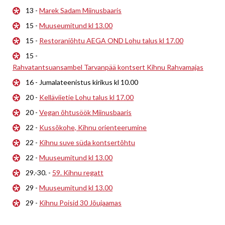
13 -
Marek Sadam Miinusbaaris
15 -
Muuseumitund kl 13.00
15 -
Restoraniõhtu AEGA OND Lohu talus kl 17.00
15 -
Rahvatantsuansambel Tarvanpää kontsert Kihnu Rahvamajas
16 - Jumalateenistus kirikus kl 10.00
20 -
Kelläviietie Lohu talus kl 17.00
20 -
Vegan õhtusöök Miinusbaaris
22 -
Kussõkohe, Kihnu orienteerumine
22 -
Kihnu suve süda kontsertõhtu
22 -
Muuseumitund kl 13.00
29.-30. -
59. Kihnu regatt
29 -
Muuseumitund kl 13.00
29 -
Kihnu Poisid 30 Jõujaamas