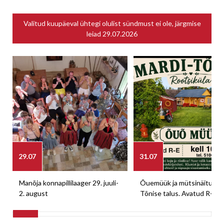
Valitud kuupäeval ühtegi olulist sündmust ei ole, järgmise
leiad
29.07.2026
29.07
31.07
Manõja konnapillilaager 29. juuli-
Õuemüük ja mütsinäitus M
2. august
Tõnise talus. Avatud R-E