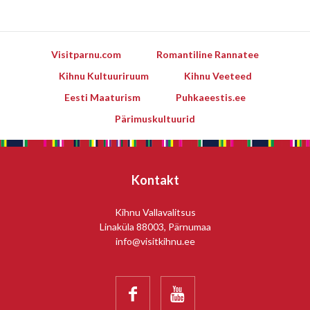
Visitparnu.com
Romantiline Rannatee
Kihnu Kultuuriruum
Kihnu Veeteed
Eesti Maaturism
Puhkaeestis.ee
Pärimuskultuurid
Kontakt
Kihnu Vallavalitsus
Linaküla 88003, Pärnumaa
info@visitkihnu.ee

