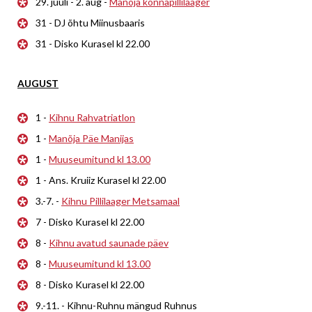
29. juuli - 2. aug -
Manõja konnapillilaager
31 - DJ õhtu Miinusbaaris
31 - Disko Kurasel kl 22.00
AUGUST
1 -
Kihnu Rahvatriatlon
1 -
Manõja Päe Manijas
1 -
Muuseumitund kl 13.00
1 - Ans. Kruiiz Kurasel kl 22.00
3.-7. -
Kihnu Pillilaager Metsamaal
7 - Disko Kurasel kl 22.00
8 -
Kihnu avatud saunade päev
8 -
Muuseumitund kl 13.00
8 - Disko Kurasel kl 22.00
9.-11. - Kihnu-Ruhnu mängud Ruhnus