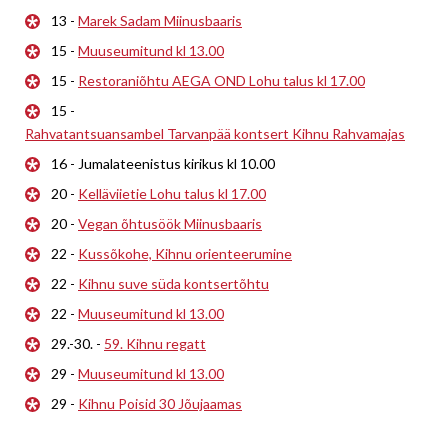
13 -
Marek Sadam Miinusbaaris
15 -
Muuseumitund kl 13.00
15 -
Restoraniõhtu AEGA OND Lohu talus kl 17.00
15 -
Rahvatantsuansambel Tarvanpää kontsert Kihnu Rahvamajas
16 - Jumalateenistus kirikus kl 10.00
20 -
Kelläviietie Lohu talus kl 17.00
20 -
Vegan õhtusöök Miinusbaaris
22 -
Kussõkohe, Kihnu orienteerumine
22 -
Kihnu suve süda kontsertõhtu
22 -
Muuseumitund kl 13.00
29.-30. -
59. Kihnu regatt
29 -
Muuseumitund kl 13.00
29 -
Kihnu Poisid 30 Jõujaamas