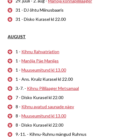
29. juuli - 2. aug -
Manõja konnapillilaager
31 - DJ õhtu Miinusbaaris
31 - Disko Kurasel kl 22.00
AUGUST
1 -
Kihnu Rahvatriatlon
1 -
Manõja Päe Manijas
1 -
Muuseumitund kl 13.00
1 - Ans. Kruiiz Kurasel kl 22.00
3.-7. -
Kihnu Pillilaager Metsamaal
7 - Disko Kurasel kl 22.00
8 -
Kihnu avatud saunade päev
8 -
Muuseumitund kl 13.00
8 - Disko Kurasel kl 22.00
9.-11. - Kihnu-Ruhnu mängud Ruhnus