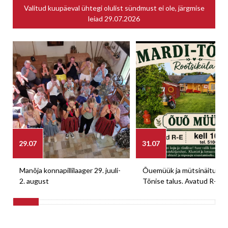
Valitud kuupäeval ühtegi olulist sündmust ei ole, järgmise
leiad
29.07.2026
29.07
31.07
Manõja konnapillilaager 29. juuli-
Õuemüük ja mütsinäitus M
2. august
Tõnise talus. Avatud R-E