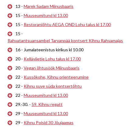
13 -
Marek Sadam Miinusbaaris
15 -
Muuseumitund kl 13.00
15 -
Restoraniõhtu AEGA OND Lohu talus kl 17.00
15 -
Rahvatantsuansambel Tarvanpää kontsert Kihnu Rahvamajas
16 - Jumalateenistus kirikus kl 10.00
20 -
Kelläviietie Lohu talus kl 17.00
20 -
Vegan õhtusöök Miinusbaaris
22 -
Kussõkohe, Kihnu orienteerumine
22 -
Kihnu suve süda kontsertõhtu
22 -
Muuseumitund kl 13.00
29.-30. -
59. Kihnu regatt
29 -
Muuseumitund kl 13.00
29 -
Kihnu Poisid 30 Jõujaamas