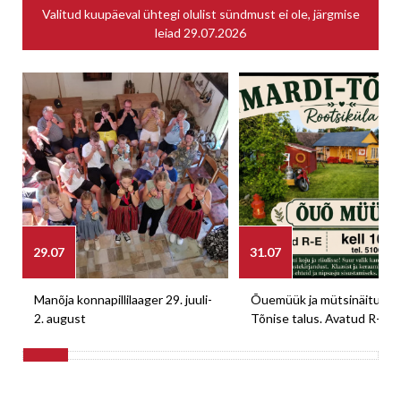
Valitud kuupäeval ühtegi olulist sündmust ei ole, järgmise
leiad
29.07.2026
29.07
31.07
Manõja konnapillilaager 29. juuli-
Õuemüük ja mütsinäitus M
2. august
Tõnise talus. Avatud R-E