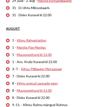
29. juuli - 2. aug -
Manõja konnapillilaager
31 - DJ õhtu Miinusbaaris
31 - Disko Kurasel kl 22.00
AUGUST
1 -
Kihnu Rahvatriatlon
1 -
Manõja Päe Manijas
1 -
Muuseumitund kl 13.00
1 - Ans. Kruiiz Kurasel kl 22.00
3.-7. -
Kihnu Pillilaager Metsamaal
7 - Disko Kurasel kl 22.00
8 -
Kihnu avatud saunade päev
8 -
Muuseumitund kl 13.00
8 - Disko Kurasel kl 22.00
9.-11. - Kihnu-Ruhnu mängud Ruhnus