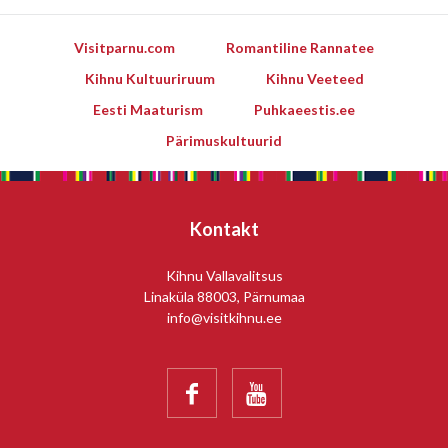
Visitparnu.com
Romantiline Rannatee
Kihnu Kultuuriruum
Kihnu Veeteed
Eesti Maaturism
Puhkaeestis.ee
Pärimuskultuurid
Kontakt
Kihnu Vallavalitsus
Linaküla 88003, Pärnumaa
info@visitkihnu.ee

