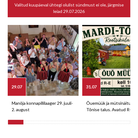
Valitud kuupäeval ühtegi olulist sündmust ei ole, järgmise
leiad
29.07.2026
29.07
31.07
Manõja konnapillilaager 29. juuli-
Õuemüük ja mütsinäitus M
2. august
Tõnise talus. Avatud R-E