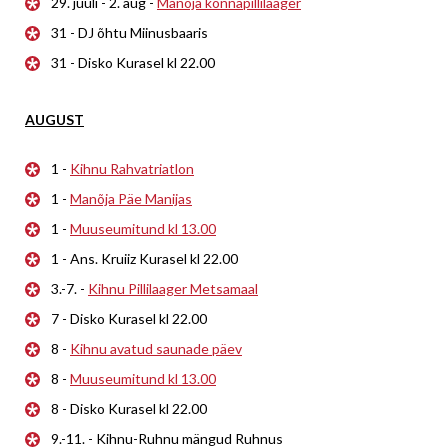
29. juuli - 2. aug -
Manõja konnapillilaager
31 - DJ õhtu Miinusbaaris
31 - Disko Kurasel kl 22.00
AUGUST
1 -
Kihnu Rahvatriatlon
1 -
Manõja Päe Manijas
1 -
Muuseumitund kl 13.00
1 - Ans. Kruiiz Kurasel kl 22.00
3.-7. -
Kihnu Pillilaager Metsamaal
7 - Disko Kurasel kl 22.00
8 -
Kihnu avatud saunade päev
8 -
Muuseumitund kl 13.00
8 - Disko Kurasel kl 22.00
9.-11. - Kihnu-Ruhnu mängud Ruhnus