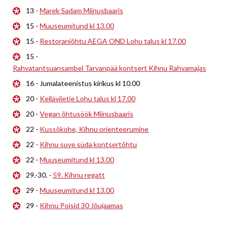
13 -
Marek Sadam Miinusbaaris
15 -
Muuseumitund kl 13.00
15 -
Restoraniõhtu AEGA OND Lohu talus kl 17.00
15 -
Rahvatantsuansambel Tarvanpää kontsert Kihnu Rahvamajas
16 - Jumalateenistus kirikus kl 10.00
20 -
Kelläviietie Lohu talus kl 17.00
20 -
Vegan õhtusöök Miinusbaaris
22 -
Kussõkohe, Kihnu orienteerumine
22 -
Kihnu suve süda kontsertõhtu
22 -
Muuseumitund kl 13.00
29.-30. -
59. Kihnu regatt
29 -
Muuseumitund kl 13.00
29 -
Kihnu Poisid 30 Jõujaamas