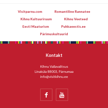
Visitparnu.com
Romantiline Rannatee
Kihnu Kultuuriruum
Kihnu Veeteed
Eesti Maaturism
Puhkaeestis.ee
Pärimuskultuurid
Kontakt
Kihnu Vallavalitsus
Linaküla 88003, Pärnumaa
info@visitkihnu.ee

