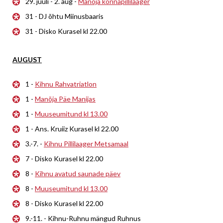
29. juuli - 2. aug -
Manõja konnapillilaager
31 - DJ õhtu Miinusbaaris
31 - Disko Kurasel kl 22.00
AUGUST
1 -
Kihnu Rahvatriatlon
1 -
Manõja Päe Manijas
1 -
Muuseumitund kl 13.00
1 - Ans. Kruiiz Kurasel kl 22.00
3.-7. -
Kihnu Pillilaager Metsamaal
7 - Disko Kurasel kl 22.00
8 -
Kihnu avatud saunade päev
8 -
Muuseumitund kl 13.00
8 - Disko Kurasel kl 22.00
9.-11. - Kihnu-Ruhnu mängud Ruhnus