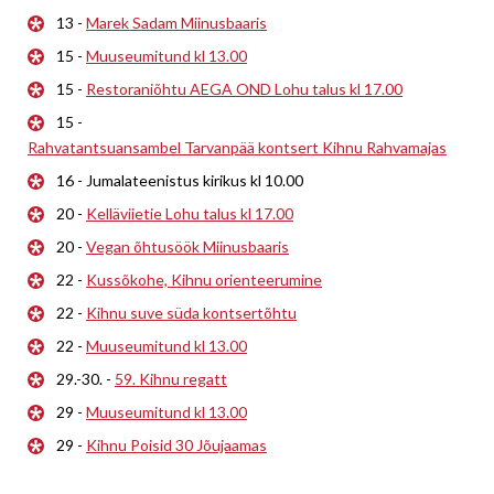
13 -
Marek Sadam Miinusbaaris
15 -
Muuseumitund kl 13.00
15 -
Restoraniõhtu AEGA OND Lohu talus kl 17.00
15 -
Rahvatantsuansambel Tarvanpää kontsert Kihnu Rahvamajas
16 - Jumalateenistus kirikus kl 10.00
20 -
Kelläviietie Lohu talus kl 17.00
20 -
Vegan õhtusöök Miinusbaaris
22 -
Kussõkohe, Kihnu orienteerumine
22 -
Kihnu suve süda kontsertõhtu
22 -
Muuseumitund kl 13.00
29.-30. -
59. Kihnu regatt
29 -
Muuseumitund kl 13.00
29 -
Kihnu Poisid 30 Jõujaamas