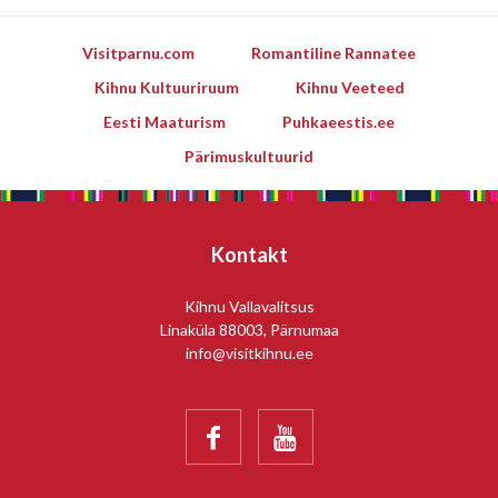
Visitparnu.com
Romantiline Rannatee
Kihnu Kultuuriruum
Kihnu Veeteed
Eesti Maaturism
Puhkaeestis.ee
Pärimuskultuurid
Kontakt
Kihnu Vallavalitsus
Linaküla 88003, Pärnumaa
info@visitkihnu.ee

