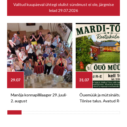
Valitud kuupäeval ühtegi olulist sündmust ei ole, järgmise
leiad
29.07.2026
29.07
31.07
Manõja konnapillilaager 29. juuli-
Õuemüük ja mütsinäitus M
2. august
Tõnise talus. Avatud R-E