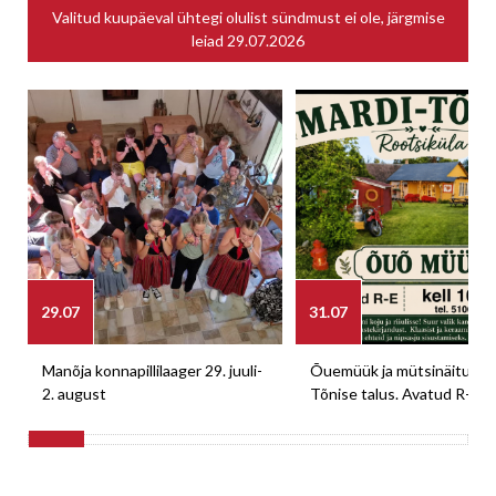
Valitud kuupäeval ühtegi olulist sündmust ei ole, järgmise
leiad
29.07.2026
29.07
31.07
Manõja konnapillilaager 29. juuli-
Õuemüük ja mütsinäitus M
2. august
Tõnise talus. Avatud R-E