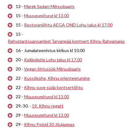
13 -
Marek Sadam Miinusbaaris
15 -
Muuseumitund kl 13.00
15 -
Restoraniõhtu AEGA OND Lohu talus kl 17.00
15 -
Rahvatantsuansambel Tarvanpää kontsert Kihnu Rahvamajas
16 - Jumalateenistus kirikus kl 10.00
20 -
Kelläviietie Lohu talus kl 17.00
20 -
Vegan õhtusöök Miinusbaaris
22 -
Kussõkohe, Kihnu orienteerumine
22 -
Kihnu suve süda kontsertõhtu
22 -
Muuseumitund kl 13.00
29.-30. -
59. Kihnu regatt
29 -
Muuseumitund kl 13.00
29 -
Kihnu Poisid 30 Jõujaamas