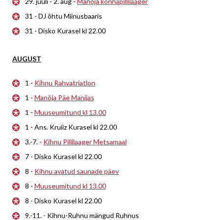
29. juuli - 2. aug -
Manõja konnapillilaager
31 - DJ õhtu Miinusbaaris
31 - Disko Kurasel kl 22.00
AUGUST
1 -
Kihnu Rahvatriatlon
1 -
Manõja Päe Manijas
1 -
Muuseumitund kl 13.00
1 - Ans. Kruiiz Kurasel kl 22.00
3.-7. -
Kihnu Pillilaager Metsamaal
7 - Disko Kurasel kl 22.00
8 -
Kihnu avatud saunade päev
8 -
Muuseumitund kl 13.00
8 - Disko Kurasel kl 22.00
9.-11. - Kihnu-Ruhnu mängud Ruhnus