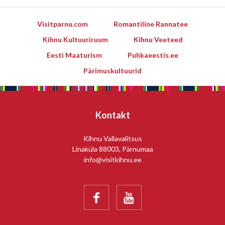
Visitparnu.com
Romantiline Rannatee
Kihnu Kultuuriruum
Kihnu Veeteed
Eesti Maaturism
Puhkaeestis.ee
Pärimuskultuurid
Kontakt
Kihnu Vallavalitsus
Linaküla 88003, Pärnumaa
info@visitkihnu.ee

