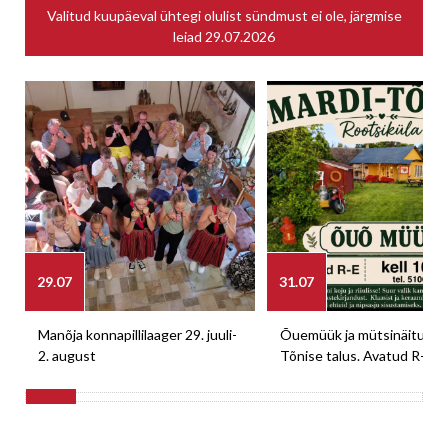
Valitud kuupäeval ühtegi olulist sündmust ei ole, järgmise
leiad
29.07.2026
29.07
31.07
Manõja konnapillilaager 29. juuli-
Õuemüük ja mütsinäitus M
2. august
Tõnise talus. Avatud R-E