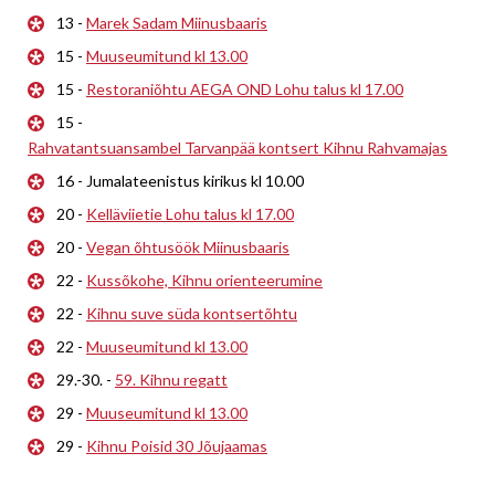
13 -
Marek Sadam Miinusbaaris
15 -
Muuseumitund kl 13.00
15 -
Restoraniõhtu AEGA OND Lohu talus kl 17.00
15 -
Rahvatantsuansambel Tarvanpää kontsert Kihnu Rahvamajas
16 - Jumalateenistus kirikus kl 10.00
20 -
Kelläviietie Lohu talus kl 17.00
20 -
Vegan õhtusöök Miinusbaaris
22 -
Kussõkohe, Kihnu orienteerumine
22 -
Kihnu suve süda kontsertõhtu
22 -
Muuseumitund kl 13.00
29.-30. -
59. Kihnu regatt
29 -
Muuseumitund kl 13.00
29 -
Kihnu Poisid 30 Jõujaamas