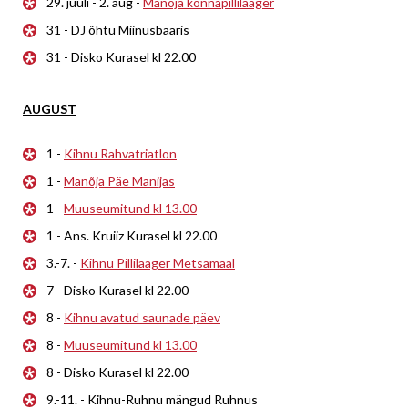
29. juuli - 2. aug -
Manõja konnapillilaager
31 - DJ õhtu Miinusbaaris
31 - Disko Kurasel kl 22.00
AUGUST
1 -
Kihnu Rahvatriatlon
1 -
Manõja Päe Manijas
1 -
Muuseumitund kl 13.00
1 - Ans. Kruiiz Kurasel kl 22.00
3.-7. -
Kihnu Pillilaager Metsamaal
7 - Disko Kurasel kl 22.00
8 -
Kihnu avatud saunade päev
8 -
Muuseumitund kl 13.00
8 - Disko Kurasel kl 22.00
9.-11. - Kihnu-Ruhnu mängud Ruhnus