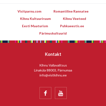
Visitparnu.com
Romantiline Rannatee
Kihnu Kultuuriruum
Kihnu Veeteed
Eesti Maaturism
Puhkaeestis.ee
Pärimuskultuurid
Kontakt
Kihnu Vallavalitsus
Linaküla 88003, Pärnumaa
info@visitkihnu.ee

