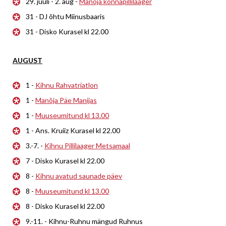
29. juuli - 2. aug -
Manõja konnapillilaager
31 - DJ õhtu Miinusbaaris
31 - Disko Kurasel kl 22.00
AUGUST
1 -
Kihnu Rahvatriatlon
1 -
Manõja Päe Manijas
1 -
Muuseumitund kl 13.00
1 - Ans. Kruiiz Kurasel kl 22.00
3.-7. -
Kihnu Pillilaager Metsamaal
7 - Disko Kurasel kl 22.00
8 -
Kihnu avatud saunade päev
8 -
Muuseumitund kl 13.00
8 - Disko Kurasel kl 22.00
9.-11. - Kihnu-Ruhnu mängud Ruhnus