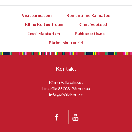
Visitparnu.com
Romantiline Rannatee
Kihnu Kultuuriruum
Kihnu Veeteed
Eesti Maaturism
Puhkaeestis.ee
Pärimuskultuurid
Kontakt
Kihnu Vallavalitsus
Linaküla 88003, Pärnumaa
info@visitkihnu.ee

