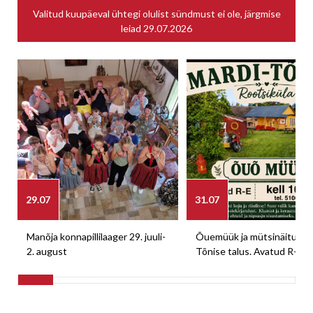
Valitud kuupäeval ühtegi olulist sündmust ei ole, järgmise
leiad
29.07.2026
29.07
31.07
Manõja konnapillilaager 29. juuli-
Õuemüük ja mütsinäitus M
2. august
Tõnise talus. Avatud R-E