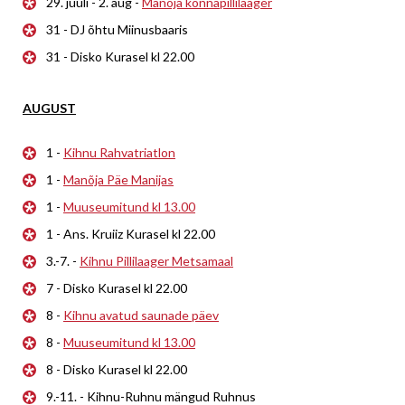
29. juuli - 2. aug -
Manõja konnapillilaager
31 - DJ õhtu Miinusbaaris
31 - Disko Kurasel kl 22.00
AUGUST
1 -
Kihnu Rahvatriatlon
1 -
Manõja Päe Manijas
1 -
Muuseumitund kl 13.00
1 - Ans. Kruiiz Kurasel kl 22.00
3.-7. -
Kihnu Pillilaager Metsamaal
7 - Disko Kurasel kl 22.00
8 -
Kihnu avatud saunade päev
8 -
Muuseumitund kl 13.00
8 - Disko Kurasel kl 22.00
9.-11. - Kihnu-Ruhnu mängud Ruhnus