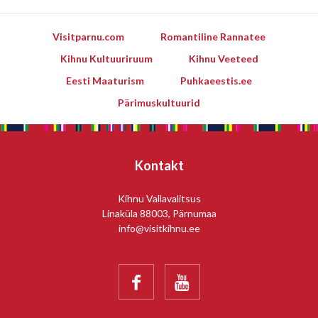
Visitparnu.com
Romantiline Rannatee
Kihnu Kultuuriruum
Kihnu Veeteed
Eesti Maaturism
Puhkaeestis.ee
Pärimuskultuurid
Kontakt
Kihnu Vallavalitsus
Linaküla 88003, Pärnumaa
info@visitkihnu.ee

