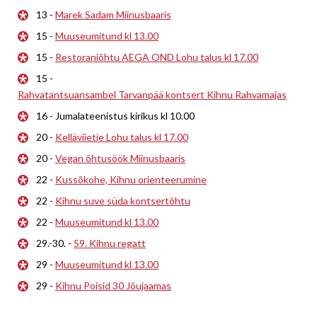
13 -
Marek Sadam Miinusbaaris
15 -
Muuseumitund kl 13.00
15 -
Restoraniõhtu AEGA OND Lohu talus kl 17.00
15 -
Rahvatantsuansambel Tarvanpää kontsert Kihnu Rahvamajas
16 - Jumalateenistus kirikus kl 10.00
20 -
Kelläviietie Lohu talus kl 17.00
20 -
Vegan õhtusöök Miinusbaaris
22 -
Kussõkohe, Kihnu orienteerumine
22 -
Kihnu suve süda kontsertõhtu
22 -
Muuseumitund kl 13.00
29.-30. -
59. Kihnu regatt
29 -
Muuseumitund kl 13.00
29 -
Kihnu Poisid 30 Jõujaamas