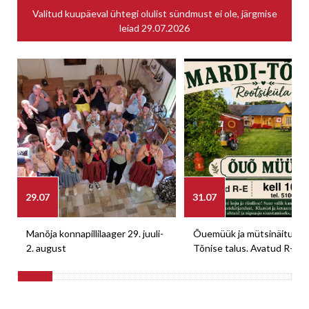
Valitud kuupäeval ühtegi olulist sündmust ei ole, järgmise
leiad
29.07.2026
29.07
31.07
Manõja konnapillilaager 29. juuli-
Õuemüük ja mütsinäitus M
2. august
Tõnise talus. Avatud R-E