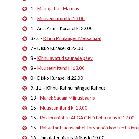
1 -
Manõja Päe Manijas
1 -
Muuseumitund kl 13.00
1 - Ans. Kruiiz Kurasel kl 22.00
3.-7. -
Kihnu Pillilaager Metsamaal
7 - Disko Kurasel kl 22.00
8 -
Kihnu avatud saunade päev
8 -
Muuseumitund kl 13.00
8 - Disko Kurasel kl 22.00
9.-11. - Kihnu-Ruhnu mängud Ruhnus
13 -
Marek Sadam Miinusbaaris
15 -
Muuseumitund kl 13.00
15 -
Restoraniõhtu AEGA OND Lohu talus kl 17.00
15 -
Rahvatantsuansambel Tarvanpää kontsert Kihn
16 - Jumalateenistus kirikus kl 10.00