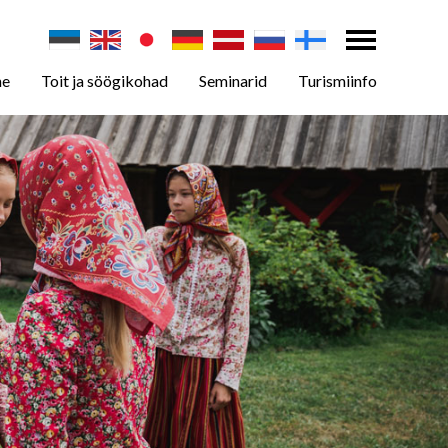
ne
Toit ja söögikohad
Seminarid
Turismiinfo