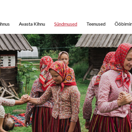
ihnus
Avasta Kihnu
Sündmused
Teenused
Ööbimi