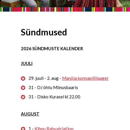
Sündmused
2026 SÜNDMUSTE KALENDER
JUULI
29. juuli - 2. aug -
Manõja konnapillilaager
31 - DJ õhtu Miinusbaaris
31 - Disko Kurasel kl 22.00
AUGUST
1 -
Kihnu Rahvatriatlon