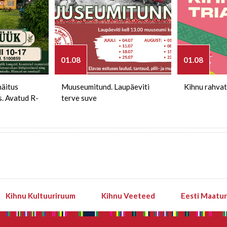
01.08
01.08
näitus
Muuseumitund. Laupäeviti
Kihnu rahvat
s. Avatud R-
terve suve
Kihnu Kultuuriruum
Kihnu Veeteed
Eesti Maatu