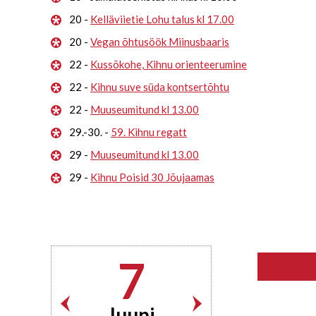
20 -
Kelläviietie Lohu talus kl 17.00
20 -
Vegan õhtusöök Miinusbaaris
22 -
Kussõkohe, Kihnu orienteerumine
22 -
Kihnu suve süda kontsertõhtu
22 -
Muuseumitund kl 13.00
29.-30. -
59. Kihnu regatt
29 -
Muuseumitund kl 13.00
29 -
Kihnu Poisid 30 Jõujaamas
7
Juuni