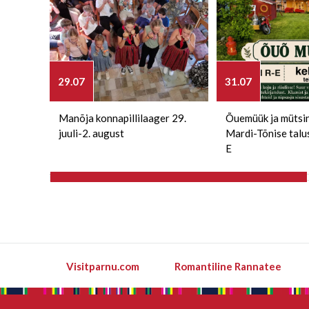
29.07
31.07
Manõja konnapillilaager 29.
Õuemüük ja mütsi
juuli-2. august
Mardi-Tõnise talu
E
Visitparnu.com
Romantiline Rannatee