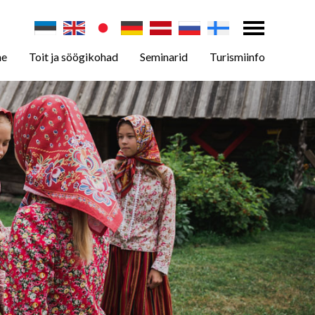
ne
Toit ja söögikohad
Seminarid
Turismiinfo