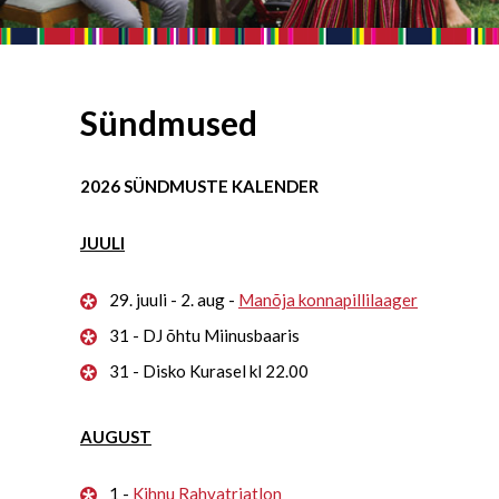
Sündmused
2026 SÜNDMUSTE KALENDER
JUULI
29. juuli - 2. aug -
Manõja konnapillilaager
31 - DJ õhtu Miinusbaaris
31 - Disko Kurasel kl 22.00
AUGUST
1 -
Kihnu Rahvatriatlon