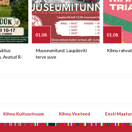
01.08
01.08
näitus
Muuseumitund. Laupäeviti
Kihnu rahvat
s. Avatud R-
terve suve
Kihnu Kultuuriruum
Kihnu Veeteed
Eesti Maatu