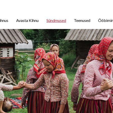
ihnus
Avasta Kihnu
Sündmused
Teenused
Ööbimi