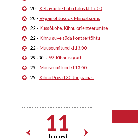
20 -
Kelläviietie Lohu talus kl 17.00
20 -
Vegan õhtusöök Miinusbaaris
22 -
Kussõkohe, Kihnu orienteerumine
22 -
Kihnu suve süda kontsertõhtu
22 -
Muuseumitund kl 13.00
29.-30. -
59. Kihnu regatt
29 -
Muuseumitund kl 13.00
29 -
Kihnu Poisid 30 Jõujaamas
11
Juuni