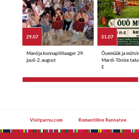
29.07
31.07
Manõja konnapillilaager 29.
Õuemüük ja mütsi
juuli-2. august
Mardi-Tõnise talu
E
Visitparnu.com
Romantiline Rannatee