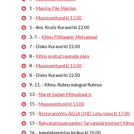
1 -
Manõja Päe Manijas
1 -
Muuseumitund kl 13.00
1 - Ans. Kruiiz Kurasel kl 22.00
3.-7. -
Kihnu Pillilaager Metsamaal
7 - Disko Kurasel kl 22.00
8 -
Kihnu avatud saunade päev
8 -
Muuseumitund kl 13.00
8 - Disko Kurasel kl 22.00
9.-11. - Kihnu-Ruhnu mängud Ruhnus
13 -
Marek Sadam Miinusbaaris
15 -
Muuseumitund kl 13.00
15 -
Restoraniõhtu AEGA OND Lohu talus kl 17.00
15 -
Rahvatantsuansambel Tarvanpää kontsert Kihn
16 - Jumalateenistus kirikus kl 10.00