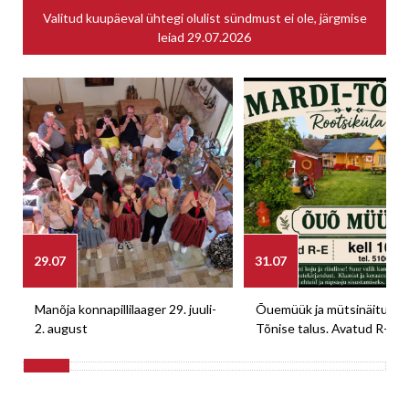
Valitud kuupäeval ühtegi olulist sündmust ei ole, järgmise
leiad
29.07.2026
29.07
31.07
Manõja konnapillilaager 29. juuli-
Õuemüük ja mütsinäitus M
2. august
Tõnise talus. Avatud R-E