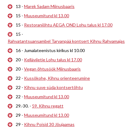
13 -
Marek Sadam Miinusbaaris
15 -
Muuseumitund kl 13.00
15 -
Restoraniõhtu AEGA OND Lohu talus kl 17.00
15 -
Rahvatantsuansambel Tarvanpää kontsert Kihnu Rahvamajas
16 - Jumalateenistus kirikus kl 10.00
20 -
Kelläviietie Lohu talus kl 17.00
20 -
Vegan õhtusöök Miinusbaaris
22 -
Kussõkohe, Kihnu orienteerumine
22 -
Kihnu suve süda kontsertõhtu
22 -
Muuseumitund kl 13.00
29.-30. -
59. Kihnu regatt
29 -
Muuseumitund kl 13.00
29 -
Kihnu Poisid 30 Jõujaamas