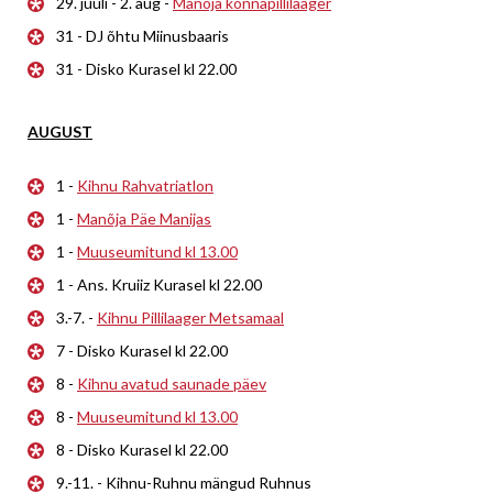
29. juuli - 2. aug -
Manõja konnapillilaager
31 - DJ õhtu Miinusbaaris
31 - Disko Kurasel kl 22.00
AUGUST
1 -
Kihnu Rahvatriatlon
1 -
Manõja Päe Manijas
1 -
Muuseumitund kl 13.00
1 - Ans. Kruiiz Kurasel kl 22.00
3.-7. -
Kihnu Pillilaager Metsamaal
7 - Disko Kurasel kl 22.00
8 -
Kihnu avatud saunade päev
8 -
Muuseumitund kl 13.00
8 - Disko Kurasel kl 22.00
9.-11. - Kihnu-Ruhnu mängud Ruhnus