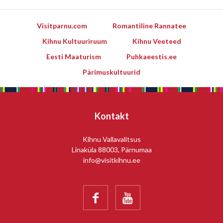
Visitparnu.com
Romantiline Rannatee
Kihnu Kultuuriruum
Kihnu Veeteed
Eesti Maaturism
Puhkaeestis.ee
Pärimuskultuurid
Kontakt
Kihnu Vallavalitsus
Linaküla 88003, Pärnumaa
info@visitkihnu.ee

