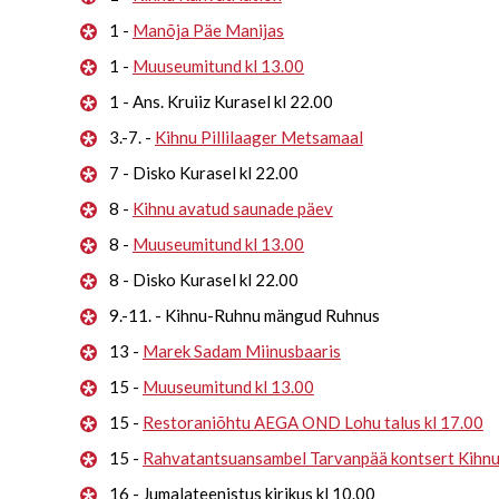
1 -
Manõja Päe Manijas
1 -
Muuseumitund kl 13.00
1 - Ans. Kruiiz Kurasel kl 22.00
3.-7. -
Kihnu Pillilaager Metsamaal
7 - Disko Kurasel kl 22.00
8 -
Kihnu avatud saunade päev
8 -
Muuseumitund kl 13.00
8 - Disko Kurasel kl 22.00
9.-11. - Kihnu-Ruhnu mängud Ruhnus
13 -
Marek Sadam Miinusbaaris
15 -
Muuseumitund kl 13.00
15 -
Restoraniõhtu AEGA OND Lohu talus kl 17.00
15 -
Rahvatantsuansambel Tarvanpää kontsert Kihn
16 - Jumalateenistus kirikus kl 10.00