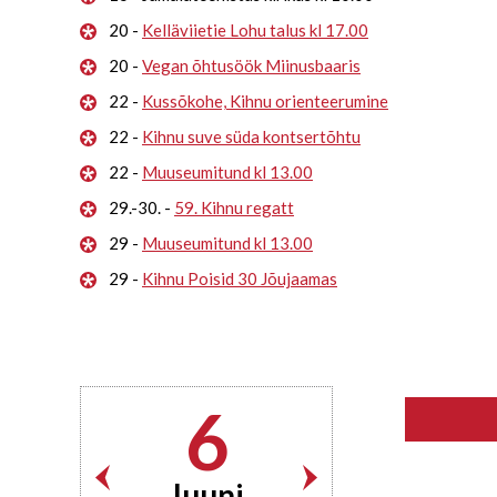
20 -
Kelläviietie Lohu talus kl 17.00
20 -
Vegan õhtusöök Miinusbaaris
22 -
Kussõkohe, Kihnu orienteerumine
22 -
Kihnu suve süda kontsertõhtu
22 -
Muuseumitund kl 13.00
29.-30. -
59. Kihnu regatt
29 -
Muuseumitund kl 13.00
29 -
Kihnu Poisid 30 Jõujaamas
6
Juuni