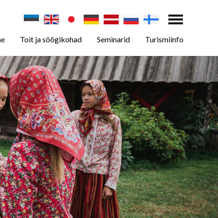
ne
Toit ja söögikohad
Seminarid
Turismiinfo