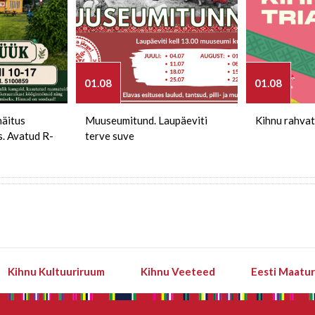
01.08
01.08
näitus
Muuseumitund. Laupäeviti
Kihnu rahvat
s. Avatud R-
terve suve
Kihnu Kultuuriruum
Kihnu Veeteed
Eesti Maatu