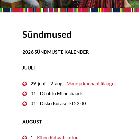
Sündmused
2026 SÜNDMUSTE KALENDER
JUULI
29. juuli - 2. aug -
Manõja konnapillilaager
31 - DJ õhtu Miinusbaaris
31 - Disko Kurasel kl 22.00
AUGUST
1 -
Kihnu Rahvatriatlon