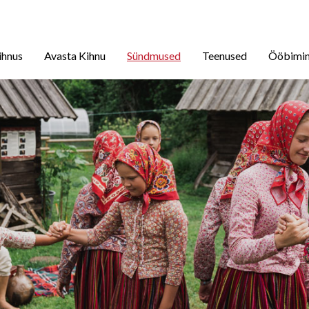
ihnus
Avasta Kihnu
Sündmused
Teenused
Ööbimi