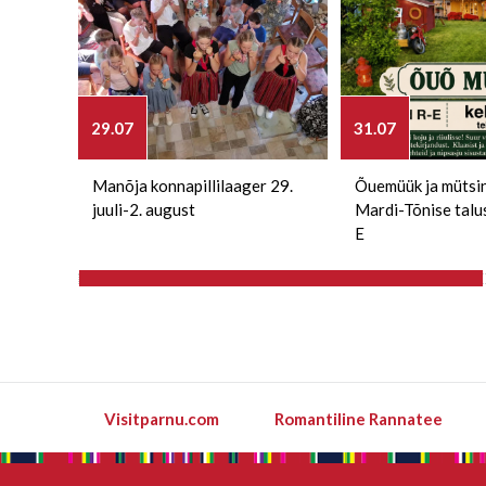
29.07
31.07
Manõja konnapillilaager 29.
Õuemüük ja mütsi
juuli-2. august
Mardi-Tõnise talu
E
Visitparnu.com
Romantiline Rannatee