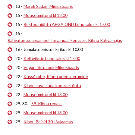
13 -
Marek Sadam Miinusbaaris
15 -
Muuseumitund kl 13.00
15 -
Restoraniõhtu AEGA OND Lohu talus kl 17.00
15 -
Rahvatantsuansambel Tarvanpää kontsert Kihnu Rahvamajas
16 - Jumalateenistus kirikus kl 10.00
20 -
Kelläviietie Lohu talus kl 17.00
20 -
Vegan õhtusöök Miinusbaaris
22 -
Kussõkohe, Kihnu orienteerumine
22 -
Kihnu suve süda kontsertõhtu
22 -
Muuseumitund kl 13.00
29.-30. -
59. Kihnu regatt
29 -
Muuseumitund kl 13.00
29 -
Kihnu Poisid 30 Jõujaamas