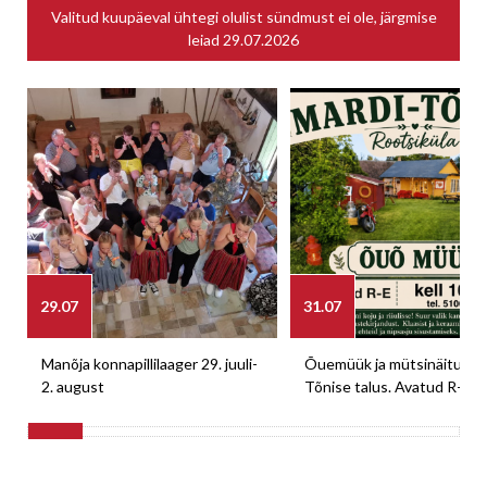
Valitud kuupäeval ühtegi olulist sündmust ei ole, järgmise
leiad
29.07.2026
29.07
31.07
Manõja konnapillilaager 29. juuli-
Õuemüük ja mütsinäitus M
2. august
Tõnise talus. Avatud R-E