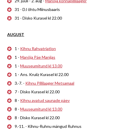
29. juuli - 2. aug -
Manõja konnapillilaager
31 - DJ õhtu Miinusbaaris
31 - Disko Kurasel kl 22.00
AUGUST
1 -
Kihnu Rahvatriatlon
1 -
Manõja Päe Manijas
1 -
Muuseumitund kl 13.00
1 - Ans. Kruiiz Kurasel kl 22.00
3.-7. -
Kihnu Pillilaager Metsamaal
7 - Disko Kurasel kl 22.00
8 -
Kihnu avatud saunade päev
8 -
Muuseumitund kl 13.00
8 - Disko Kurasel kl 22.00
9.-11. - Kihnu-Ruhnu mängud Ruhnus