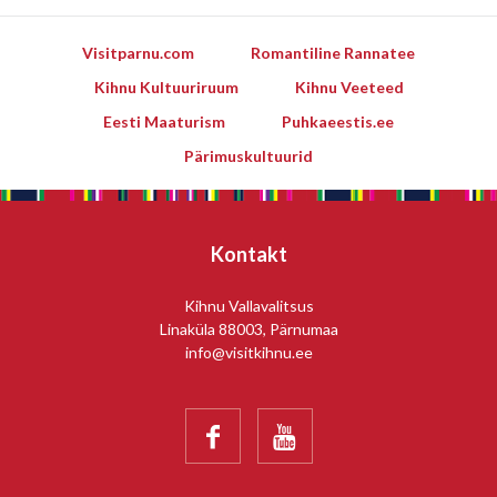
Visitparnu.com
Romantiline Rannatee
Kihnu Kultuuriruum
Kihnu Veeteed
Eesti Maaturism
Puhkaeestis.ee
Pärimuskultuurid
Kontakt
Kihnu Vallavalitsus
Linaküla 88003, Pärnumaa
info@visitkihnu.ee

