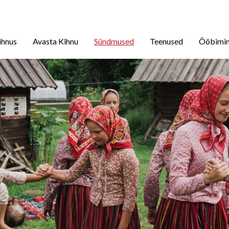
ihnus
Avasta Kihnu
Sündmused
Teenused
Ööbimi