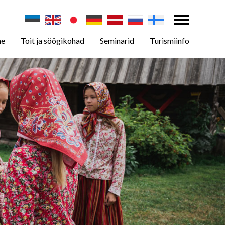
ne
Toit ja söögikohad
Seminarid
Turismiinfo