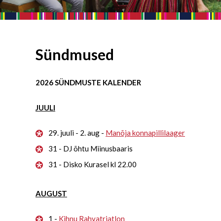
Sündmused
2026 SÜNDMUSTE KALENDER
JUULI
29. juuli - 2. aug -
Manõja konnapillilaager
31 - DJ õhtu Miinusbaaris
31 - Disko Kurasel kl 22.00
AUGUST
1 -
Kihnu Rahvatriatlon