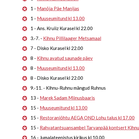
1 -
Manõja Päe Manijas
1 -
Muuseumitund kl 13.00
1 - Ans. Kruiiz Kurasel kl 22.00
3.-7. -
Kihnu Pillilaager Metsamaal
7 - Disko Kurasel kl 22.00
8 -
Kihnu avatud saunade päev
8 -
Muuseumitund kl 13.00
8 - Disko Kurasel kl 22.00
9.-11. - Kihnu-Ruhnu mängud Ruhnus
13 -
Marek Sadam Miinusbaaris
15 -
Muuseumitund kl 13.00
15 -
Restoraniõhtu AEGA OND Lohu talus kl 17.00
15 -
Rahvatantsuansambel Tarvanpää kontsert Kihn
16 - Jumalateenistus kirikus kl 10.00