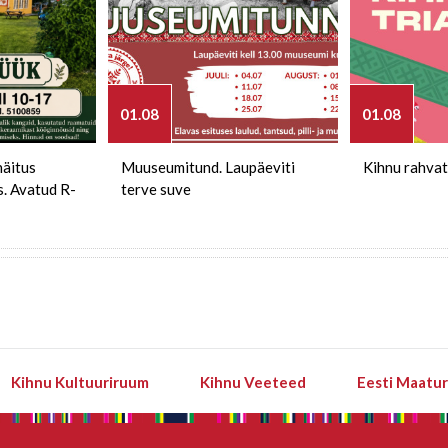
01.08
01.08
näitus
Muuseumitund. Laupäeviti
Kihnu rahvat
s. Avatud R-
terve suve
Kihnu Kultuuriruum
Kihnu Veeteed
Eesti Maatu