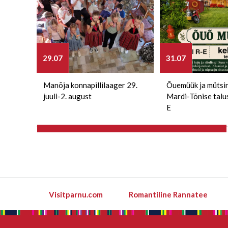
29.07
31.07
Manõja konnapillilaager 29.
Õuemüük ja mütsi
juuli-2. august
Mardi-Tõnise talu
E
Visitparnu.com
Romantiline Rannatee