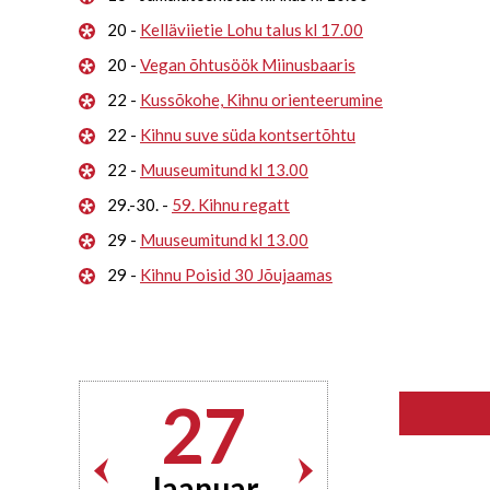
20 -
Kelläviietie Lohu talus kl 17.00
20 -
Vegan õhtusöök Miinusbaaris
22 -
Kussõkohe, Kihnu orienteerumine
22 -
Kihnu suve süda kontsertõhtu
22 -
Muuseumitund kl 13.00
29.-30. -
59. Kihnu regatt
29 -
Muuseumitund kl 13.00
29 -
Kihnu Poisid 30 Jõujaamas
27
Jaanuar