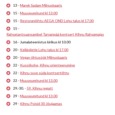
13 -
Marek Sadam Miinusbaaris
15 -
Muuseumitund kl 13.00
15 -
Restoraniõhtu AEGA OND Lohu talus kl 17.00
15 -
Rahvatantsuansambel Tarvanpää kontsert Kihnu Rahvamajas
16 - Jumalateenistus kirikus kl 10.00
20 -
Kelläviietie Lohu talus kl 17.00
20 -
Vegan õhtusöök Miinusbaaris
22 -
Kussõkohe, Kihnu orienteerumine
22 -
Kihnu suve süda kontsertõhtu
22 -
Muuseumitund kl 13.00
29.-30. -
59. Kihnu regatt
29 -
Muuseumitund kl 13.00
29 -
Kihnu Poisid 30 Jõujaamas