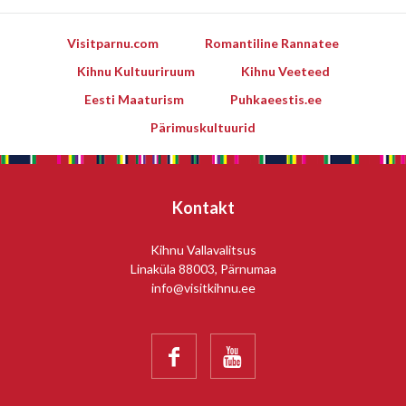
Visitparnu.com
Romantiline Rannatee
Kihnu Kultuuriruum
Kihnu Veeteed
Eesti Maaturism
Puhkaeestis.ee
Pärimuskultuurid
Kontakt
Kihnu Vallavalitsus
Linaküla 88003, Pärnumaa
info@visitkihnu.ee

