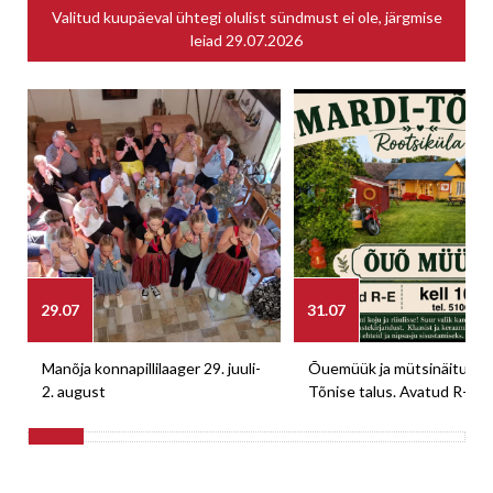
Valitud kuupäeval ühtegi olulist sündmust ei ole, järgmise
leiad
29.07.2026
29.07
31.07
Manõja konnapillilaager 29. juuli-
Õuemüük ja mütsinäitus M
2. august
Tõnise talus. Avatud R-E