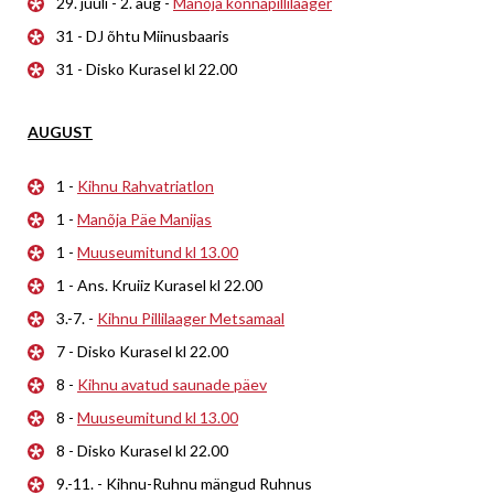
29. juuli - 2. aug -
Manõja konnapillilaager
31 - DJ õhtu Miinusbaaris
31 - Disko Kurasel kl 22.00
AUGUST
1 -
Kihnu Rahvatriatlon
1 -
Manõja Päe Manijas
1 -
Muuseumitund kl 13.00
1 - Ans. Kruiiz Kurasel kl 22.00
3.-7. -
Kihnu Pillilaager Metsamaal
7 - Disko Kurasel kl 22.00
8 -
Kihnu avatud saunade päev
8 -
Muuseumitund kl 13.00
8 - Disko Kurasel kl 22.00
9.-11. - Kihnu-Ruhnu mängud Ruhnus