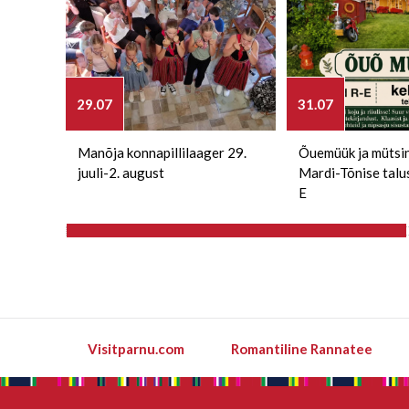
29.07
31.07
Manõja konnapillilaager 29.
Õuemüük ja mütsi
juuli-2. august
Mardi-Tõnise talu
E
Visitparnu.com
Romantiline Rannatee