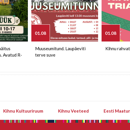
01.08
01.08
näitus
Muuseumitund. Laupäeviti
Kihnu rahvat
s. Avatud R-
terve suve
Kihnu Kultuuriruum
Kihnu Veeteed
Eesti Maatu