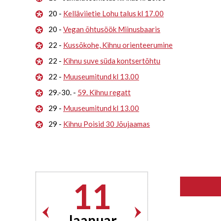
20 -
Kelläviietie Lohu talus kl 17.00
20 -
Vegan õhtusöök Miinusbaaris
22 -
Kussõkohe, Kihnu orienteerumine
22 -
Kihnu suve süda kontsertõhtu
22 -
Muuseumitund kl 13.00
29.-30. -
59. Kihnu regatt
29 -
Muuseumitund kl 13.00
29 -
Kihnu Poisid 30 Jõujaamas
11
Jaanuar