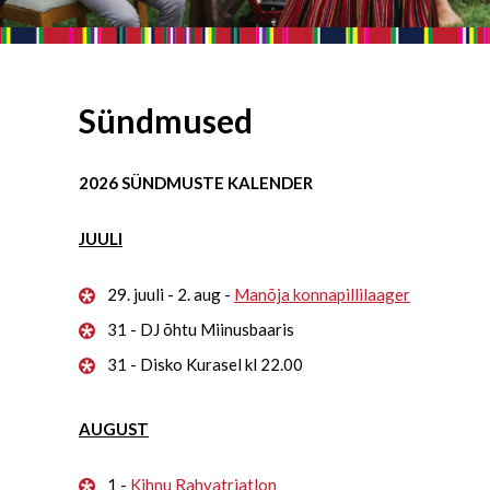
Sündmused
2026 SÜNDMUSTE KALENDER
JUULI
29. juuli - 2. aug -
Manõja konnapillilaager
31 - DJ õhtu Miinusbaaris
31 - Disko Kurasel kl 22.00
AUGUST
1 -
Kihnu Rahvatriatlon