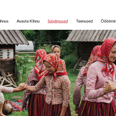
ihnus
Avasta Kihnu
Sündmused
Teenused
Ööbimi