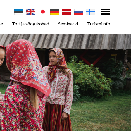
ne
Toit ja söögikohad
Seminarid
Turismiinfo