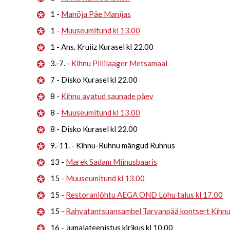
1 -
Manõja Päe Manijas
1 -
Muuseumitund kl 13.00
1 - Ans. Kruiiz Kurasel kl 22.00
3.-7. -
Kihnu Pillilaager Metsamaal
7 - Disko Kurasel kl 22.00
8 -
Kihnu avatud saunade päev
8 -
Muuseumitund kl 13.00
8 - Disko Kurasel kl 22.00
9.-11. - Kihnu-Ruhnu mängud Ruhnus
13 -
Marek Sadam Miinusbaaris
15 -
Muuseumitund kl 13.00
15 -
Restoraniõhtu AEGA OND Lohu talus kl 17.00
15 -
Rahvatantsuansambel Tarvanpää kontsert Kihn
16 - Jumalateenistus kirikus kl 10.00