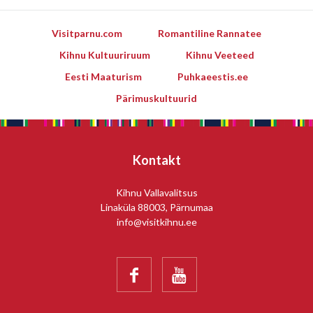
Visitparnu.com
Romantiline Rannatee
Kihnu Kultuuriruum
Kihnu Veeteed
Eesti Maaturism
Puhkaeestis.ee
Pärimuskultuurid
Kontakt
Kihnu Vallavalitsus
Linaküla 88003, Pärnumaa
info@visitkihnu.ee

