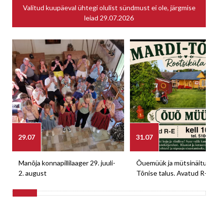
Valitud kuupäeval ühtegi olulist sündmust ei ole, järgmise
leiad
29.07.2026
29.07
31.07
Manõja konnapillilaager 29. juuli-
Õuemüük ja mütsinäitus M
2. august
Tõnise talus. Avatud R-E