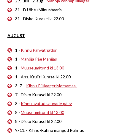
29. juuli - 2. aug -
Manõja konnapillilaager
31 - DJ õhtu Miinusbaaris
31 - Disko Kurasel kl 22.00
AUGUST
1 -
Kihnu Rahvatriatlon
1 -
Manõja Päe Manijas
1 -
Muuseumitund kl 13.00
1 - Ans. Kruiiz Kurasel kl 22.00
3.-7. -
Kihnu Pillilaager Metsamaal
7 - Disko Kurasel kl 22.00
8 -
Kihnu avatud saunade päev
8 -
Muuseumitund kl 13.00
8 - Disko Kurasel kl 22.00
9.-11. - Kihnu-Ruhnu mängud Ruhnus