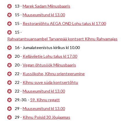
13 -
Marek Sadam Miinusbaaris
15 -
Muuseumitund kl 13.00
15 -
Restoraniõhtu AEGA OND Lohu talus kl 17.00
15 -
Rahvatantsuansambel Tarvanpää kontsert Kihnu Rahvamajas
16 - Jumalateenistus kirikus kl 10.00
20 -
Kelläviietie Lohu talus kl 17.00
20 -
Vegan õhtusöök Miinusbaaris
22 -
Kussõkohe, Kihnu orienteerumine
22 -
Kihnu suve süda kontsertõhtu
22 -
Muuseumitund kl 13.00
29.-30. -
59. Kihnu regatt
29 -
Muuseumitund kl 13.00
29 -
Kihnu Poisid 30 Jõujaamas