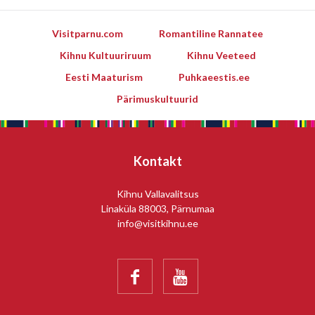
Visitparnu.com
Romantiline Rannatee
Kihnu Kultuuriruum
Kihnu Veeteed
Eesti Maaturism
Puhkaeestis.ee
Pärimuskultuurid
Kontakt
Kihnu Vallavalitsus
Linaküla 88003, Pärnumaa
info@visitkihnu.ee

