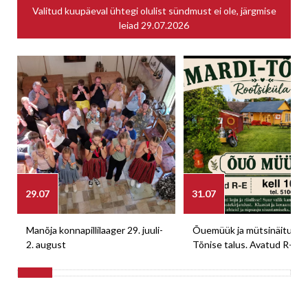
Valitud kuupäeval ühtegi olulist sündmust ei ole, järgmise
leiad
29.07.2026
29.07
31.07
Manõja konnapillilaager 29. juuli-
Õuemüük ja mütsinäitus M
2. august
Tõnise talus. Avatud R-E