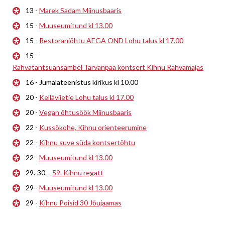
13 -
Marek Sadam Miinusbaaris
15 -
Muuseumitund kl 13.00
15 -
Restoraniõhtu AEGA OND Lohu talus kl 17.00
15 -
Rahvatantsuansambel Tarvanpää kontsert Kihnu Rahvamajas
16 - Jumalateenistus kirikus kl 10.00
20 -
Kelläviietie Lohu talus kl 17.00
20 -
Vegan õhtusöök Miinusbaaris
22 -
Kussõkohe, Kihnu orienteerumine
22 -
Kihnu suve süda kontsertõhtu
22 -
Muuseumitund kl 13.00
29.-30. -
59. Kihnu regatt
29 -
Muuseumitund kl 13.00
29 -
Kihnu Poisid 30 Jõujaamas