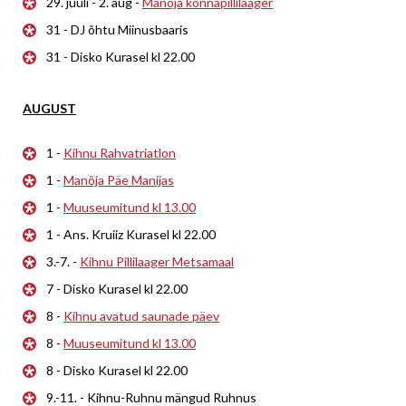
29. juuli - 2. aug -
Manõja konnapillilaager
31 - DJ õhtu Miinusbaaris
31 - Disko Kurasel kl 22.00
AUGUST
1 -
Kihnu Rahvatriatlon
1 -
Manõja Päe Manijas
1 -
Muuseumitund kl 13.00
1 - Ans. Kruiiz Kurasel kl 22.00
3.-7. -
Kihnu Pillilaager Metsamaal
7 - Disko Kurasel kl 22.00
8 -
Kihnu avatud saunade päev
8 -
Muuseumitund kl 13.00
8 - Disko Kurasel kl 22.00
9.-11. - Kihnu-Ruhnu mängud Ruhnus