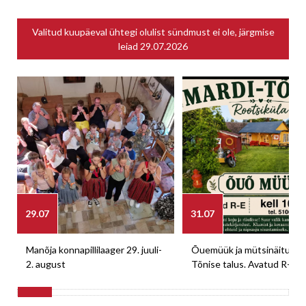
Valitud kuupäeval ühtegi olulist sündmust ei ole, järgmise
leiad
29.07.2026
29.07
31.07
Manõja konnapillilaager 29. juuli-
Õuemüük ja mütsinäitus M
2. august
Tõnise talus. Avatud R-E