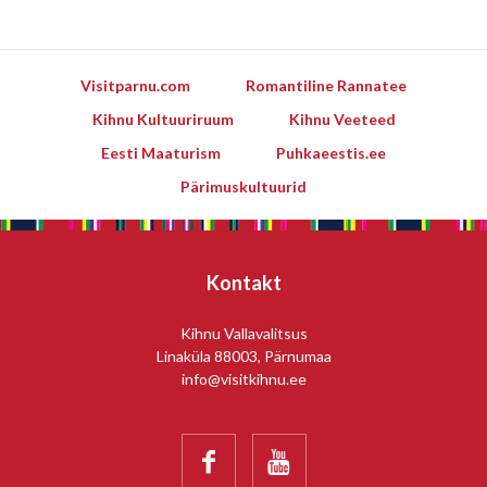
Visitparnu.com
Romantiline Rannatee
Kihnu Kultuuriruum
Kihnu Veeteed
Eesti Maaturism
Puhkaeestis.ee
Pärimuskultuurid
Kontakt
Kihnu Vallavalitsus
Linaküla 88003, Pärnumaa
info@visitkihnu.ee

