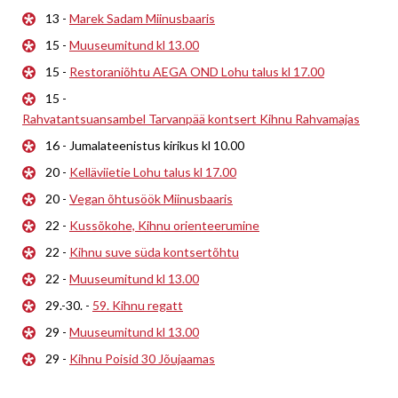
13 -
Marek Sadam Miinusbaaris
15 -
Muuseumitund kl 13.00
15 -
Restoraniõhtu AEGA OND Lohu talus kl 17.00
15 -
Rahvatantsuansambel Tarvanpää kontsert Kihnu Rahvamajas
16 - Jumalateenistus kirikus kl 10.00
20 -
Kelläviietie Lohu talus kl 17.00
20 -
Vegan õhtusöök Miinusbaaris
22 -
Kussõkohe, Kihnu orienteerumine
22 -
Kihnu suve süda kontsertõhtu
22 -
Muuseumitund kl 13.00
29.-30. -
59. Kihnu regatt
29 -
Muuseumitund kl 13.00
29 -
Kihnu Poisid 30 Jõujaamas