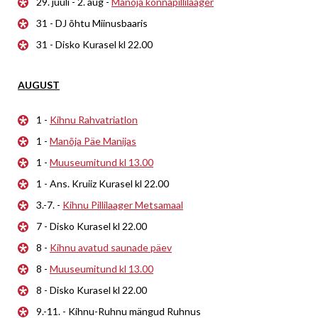
29. juuli - 2. aug -
Manõja konnapillilaager
31 - DJ õhtu Miinusbaaris
31 - Disko Kurasel kl 22.00
AUGUST
1 -
Kihnu Rahvatriatlon
1 -
Manõja Päe Manijas
1 -
Muuseumitund kl 13.00
1 - Ans. Kruiiz Kurasel kl 22.00
3.-7. -
Kihnu Pillilaager Metsamaal
7 - Disko Kurasel kl 22.00
8 -
Kihnu avatud saunade päev
8 -
Muuseumitund kl 13.00
8 - Disko Kurasel kl 22.00
9.-11. - Kihnu-Ruhnu mängud Ruhnus