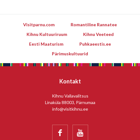
Visitparnu.com
Romantiline Rannatee
Kihnu Kultuuriruum
Kihnu Veeteed
Eesti Maaturism
Puhkaeestis.ee
Pärimuskultuurid
Kontakt
Kihnu Vallavalitsus
Linaküla 88003, Pärnumaa
info@visitkihnu.ee

