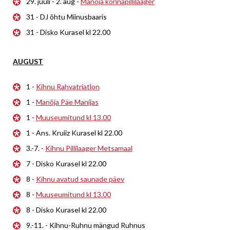
29. juuli - 2. aug -
Manõja konnapillilaager
31 - DJ õhtu Miinusbaaris
31 - Disko Kurasel kl 22.00
AUGUST
1 -
Kihnu Rahvatriatlon
1 -
Manõja Päe Manijas
1 -
Muuseumitund kl 13.00
1 - Ans. Kruiiz Kurasel kl 22.00
3.-7. -
Kihnu Pillilaager Metsamaal
7 - Disko Kurasel kl 22.00
8 -
Kihnu avatud saunade päev
8 -
Muuseumitund kl 13.00
8 - Disko Kurasel kl 22.00
9.-11. - Kihnu-Ruhnu mängud Ruhnus