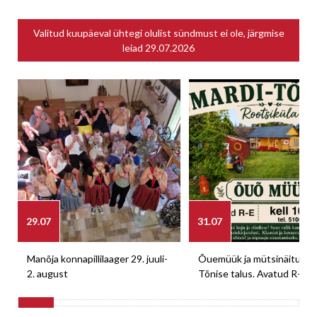
Valitud kuupäeval ühtegi olulist sündmust ei ole, järgmise
leiad
29.07.2026
29.07
31.07
Manõja konnapillilaager 29. juuli-
Õuemüük ja mütsinäitus M
2. august
Tõnise talus. Avatud R-E