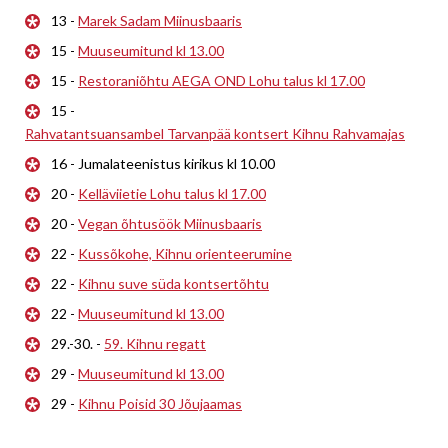
13 -
Marek Sadam Miinusbaaris
15 -
Muuseumitund kl 13.00
15 -
Restoraniõhtu AEGA OND Lohu talus kl 17.00
15 -
Rahvatantsuansambel Tarvanpää kontsert Kihnu Rahvamajas
16 - Jumalateenistus kirikus kl 10.00
20 -
Kelläviietie Lohu talus kl 17.00
20 -
Vegan õhtusöök Miinusbaaris
22 -
Kussõkohe, Kihnu orienteerumine
22 -
Kihnu suve süda kontsertõhtu
22 -
Muuseumitund kl 13.00
29.-30. -
59. Kihnu regatt
29 -
Muuseumitund kl 13.00
29 -
Kihnu Poisid 30 Jõujaamas