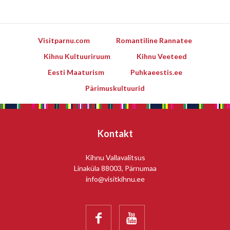
Visitparnu.com
Romantiline Rannatee
Kihnu Kultuuriruum
Kihnu Veeteed
Eesti Maaturism
Puhkaeestis.ee
Pärimuskultuurid
Kontakt
Kihnu Vallavalitsus
Linaküla 88003, Pärnumaa
info@visitkihnu.ee

