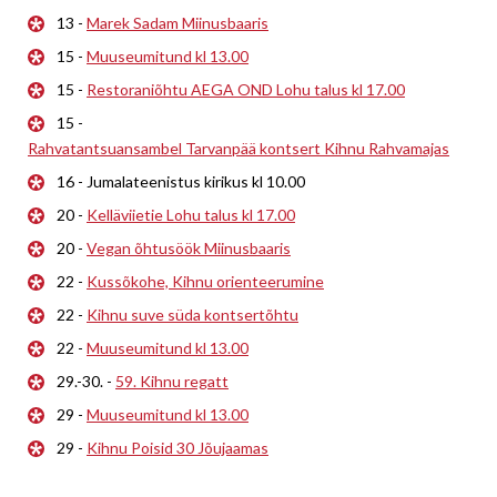
13 -
Marek Sadam Miinusbaaris
15 -
Muuseumitund kl 13.00
15 -
Restoraniõhtu AEGA OND Lohu talus kl 17.00
15 -
Rahvatantsuansambel Tarvanpää kontsert Kihnu Rahvamajas
16 - Jumalateenistus kirikus kl 10.00
20 -
Kelläviietie Lohu talus kl 17.00
20 -
Vegan õhtusöök Miinusbaaris
22 -
Kussõkohe, Kihnu orienteerumine
22 -
Kihnu suve süda kontsertõhtu
22 -
Muuseumitund kl 13.00
29.-30. -
59. Kihnu regatt
29 -
Muuseumitund kl 13.00
29 -
Kihnu Poisid 30 Jõujaamas