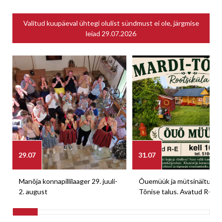
Valitud kuupäeval ühtegi olulist sündmust ei ole, järgmise
leiad
29.07.2026
29.07
31.07
Manõja konnapillilaager 29. juuli-
Õuemüük ja mütsinäitus M
2. august
Tõnise talus. Avatud R-E