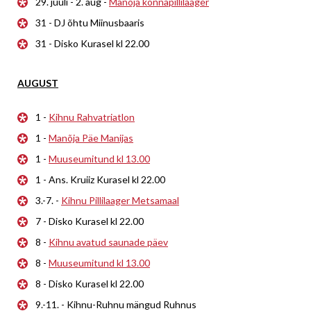
29. juuli - 2. aug -
Manõja konnapillilaager
31 - DJ õhtu Miinusbaaris
31 - Disko Kurasel kl 22.00
AUGUST
1 -
Kihnu Rahvatriatlon
1 -
Manõja Päe Manijas
1 -
Muuseumitund kl 13.00
1 - Ans. Kruiiz Kurasel kl 22.00
3.-7. -
Kihnu Pillilaager Metsamaal
7 - Disko Kurasel kl 22.00
8 -
Kihnu avatud saunade päev
8 -
Muuseumitund kl 13.00
8 - Disko Kurasel kl 22.00
9.-11. - Kihnu-Ruhnu mängud Ruhnus