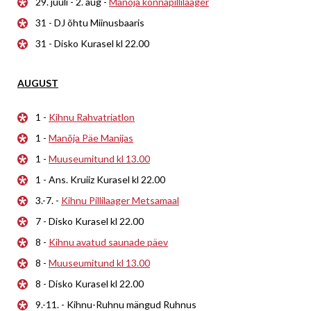
29. juuli - 2. aug -
Manõja konnapillilaager
31 - DJ õhtu Miinusbaaris
31 - Disko Kurasel kl 22.00
AUGUST
1 -
Kihnu Rahvatriatlon
1 -
Manõja Päe Manijas
1 -
Muuseumitund kl 13.00
1 - Ans. Kruiiz Kurasel kl 22.00
3.-7. -
Kihnu Pillilaager Metsamaal
7 - Disko Kurasel kl 22.00
8 -
Kihnu avatud saunade päev
8 -
Muuseumitund kl 13.00
8 - Disko Kurasel kl 22.00
9.-11. - Kihnu-Ruhnu mängud Ruhnus