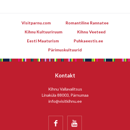
Visitparnu.com
Romantiline Rannatee
Kihnu Kultuuriruum
Kihnu Veeteed
Eesti Maaturism
Puhkaeestis.ee
Pärimuskultuurid
Kontakt
Kihnu Vallavalitsus
Linaküla 88003, Pärnumaa
info@visitkihnu.ee

