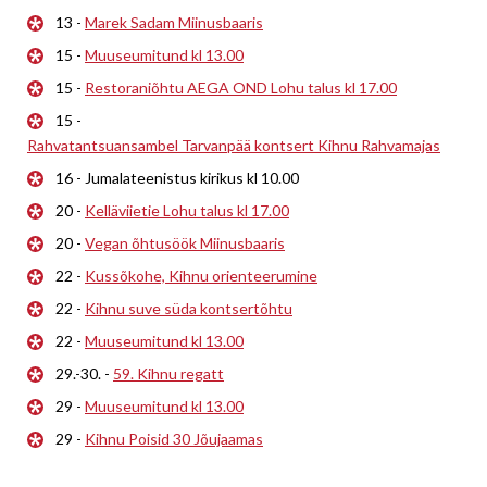
13 -
Marek Sadam Miinusbaaris
15 -
Muuseumitund kl 13.00
15 -
Restoraniõhtu AEGA OND Lohu talus kl 17.00
15 -
Rahvatantsuansambel Tarvanpää kontsert Kihnu Rahvamajas
16 - Jumalateenistus kirikus kl 10.00
20 -
Kelläviietie Lohu talus kl 17.00
20 -
Vegan õhtusöök Miinusbaaris
22 -
Kussõkohe, Kihnu orienteerumine
22 -
Kihnu suve süda kontsertõhtu
22 -
Muuseumitund kl 13.00
29.-30. -
59. Kihnu regatt
29 -
Muuseumitund kl 13.00
29 -
Kihnu Poisid 30 Jõujaamas