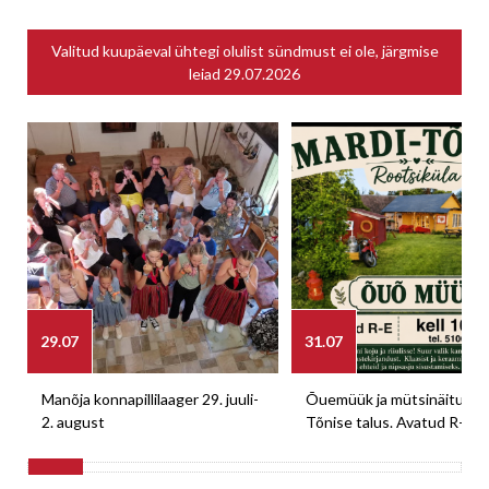
Valitud kuupäeval ühtegi olulist sündmust ei ole, järgmise
leiad
29.07.2026
29.07
31.07
Manõja konnapillilaager 29. juuli-
Õuemüük ja mütsinäitus M
2. august
Tõnise talus. Avatud R-E