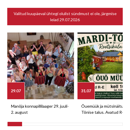
Valitud kuupäeval ühtegi olulist sündmust ei ole, järgmise
leiad
29.07.2026
29.07
31.07
Manõja konnapillilaager 29. juuli-
Õuemüük ja mütsinäitus M
2. august
Tõnise talus. Avatud R-E