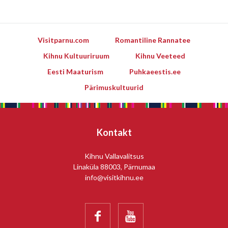
Visitparnu.com
Romantiline Rannatee
Kihnu Kultuuriruum
Kihnu Veeteed
Eesti Maaturism
Puhkaeestis.ee
Pärimuskultuurid
Kontakt
Kihnu Vallavalitsus
Linaküla 88003, Pärnumaa
info@visitkihnu.ee

