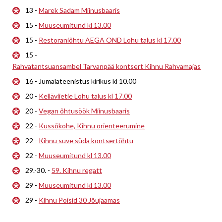
13 -
Marek Sadam Miinusbaaris
15 -
Muuseumitund kl 13.00
15 -
Restoraniõhtu AEGA OND Lohu talus kl 17.00
15 -
Rahvatantsuansambel Tarvanpää kontsert Kihnu Rahvamajas
16 - Jumalateenistus kirikus kl 10.00
20 -
Kelläviietie Lohu talus kl 17.00
20 -
Vegan õhtusöök Miinusbaaris
22 -
Kussõkohe, Kihnu orienteerumine
22 -
Kihnu suve süda kontsertõhtu
22 -
Muuseumitund kl 13.00
29.-30. -
59. Kihnu regatt
29 -
Muuseumitund kl 13.00
29 -
Kihnu Poisid 30 Jõujaamas