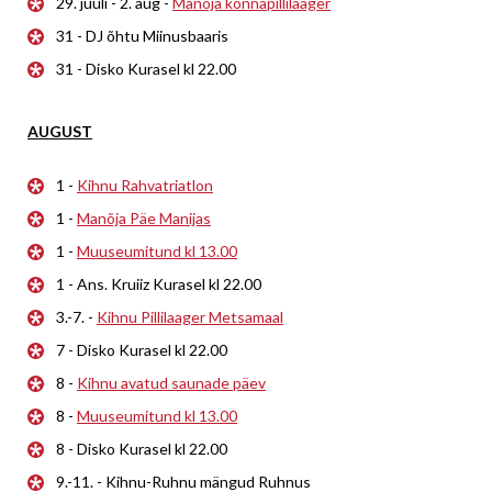
29. juuli - 2. aug -
Manõja konnapillilaager
31 - DJ õhtu Miinusbaaris
31 - Disko Kurasel kl 22.00
AUGUST
1 -
Kihnu Rahvatriatlon
1 -
Manõja Päe Manijas
1 -
Muuseumitund kl 13.00
1 - Ans. Kruiiz Kurasel kl 22.00
3.-7. -
Kihnu Pillilaager Metsamaal
7 - Disko Kurasel kl 22.00
8 -
Kihnu avatud saunade päev
8 -
Muuseumitund kl 13.00
8 - Disko Kurasel kl 22.00
9.-11. - Kihnu-Ruhnu mängud Ruhnus