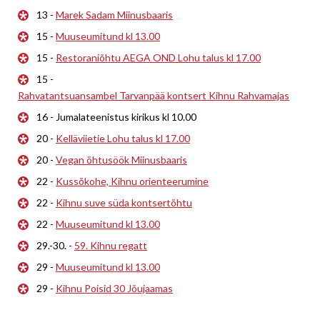
13 -
Marek Sadam Miinusbaaris
15 -
Muuseumitund kl 13.00
15 -
Restoraniõhtu AEGA OND Lohu talus kl 17.00
15 -
Rahvatantsuansambel Tarvanpää kontsert Kihnu Rahvamajas
16 - Jumalateenistus kirikus kl 10.00
20 -
Kelläviietie Lohu talus kl 17.00
20 -
Vegan õhtusöök Miinusbaaris
22 -
Kussõkohe, Kihnu orienteerumine
22 -
Kihnu suve süda kontsertõhtu
22 -
Muuseumitund kl 13.00
29.-30. -
59. Kihnu regatt
29 -
Muuseumitund kl 13.00
29 -
Kihnu Poisid 30 Jõujaamas