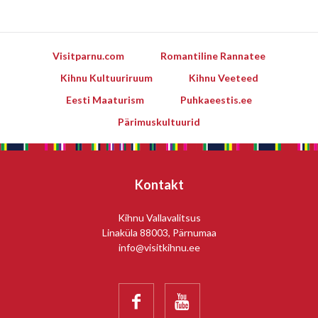
Visitparnu.com
Romantiline Rannatee
Kihnu Kultuuriruum
Kihnu Veeteed
Eesti Maaturism
Puhkaeestis.ee
Pärimuskultuurid
Kontakt
Kihnu Vallavalitsus
Linaküla 88003, Pärnumaa
info@visitkihnu.ee

