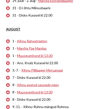
29. juuli - 2. aug -
Manõja konnapillilaager
31 - DJ õhtu Miinusbaaris
31 - Disko Kurasel kl 22.00
AUGUST
1 -
Kihnu Rahvatriatlon
1 -
Manõja Päe Manijas
1 -
Muuseumitund kl 13.00
1 - Ans. Kruiiz Kurasel kl 22.00
3.-7. -
Kihnu Pillilaager Metsamaal
7 - Disko Kurasel kl 22.00
8 -
Kihnu avatud saunade päev
8 -
Muuseumitund kl 13.00
8 - Disko Kurasel kl 22.00
9.-11. - Kihnu-Ruhnu mängud Ruhnus