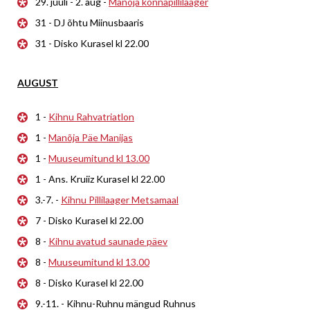
29. juuli - 2. aug -
Manõja konnapillilaager
31 - DJ õhtu Miinusbaaris
31 - Disko Kurasel kl 22.00
AUGUST
1 -
Kihnu Rahvatriatlon
1 -
Manõja Päe Manijas
1 -
Muuseumitund kl 13.00
1 - Ans. Kruiiz Kurasel kl 22.00
3.-7. -
Kihnu Pillilaager Metsamaal
7 - Disko Kurasel kl 22.00
8 -
Kihnu avatud saunade päev
8 -
Muuseumitund kl 13.00
8 - Disko Kurasel kl 22.00
9.-11. - Kihnu-Ruhnu mängud Ruhnus