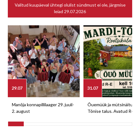
Valitud kuupäeval ühtegi olulist sündmust ei ole, järgmise
leiad
29.07.2026
29.07
31.07
Manõja konnapillilaager 29. juuli-
Õuemüük ja mütsinäitus M
2. august
Tõnise talus. Avatud R-E