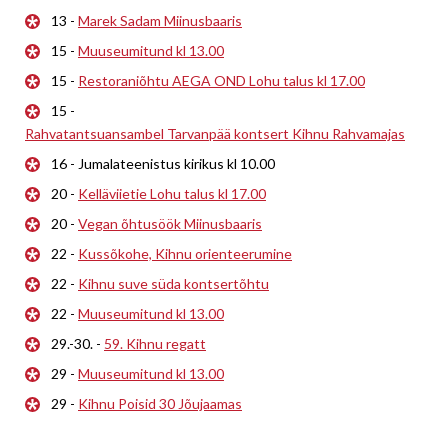
13 -
Marek Sadam Miinusbaaris
15 -
Muuseumitund kl 13.00
15 -
Restoraniõhtu AEGA OND Lohu talus kl 17.00
15 -
Rahvatantsuansambel Tarvanpää kontsert Kihnu Rahvamajas
16 - Jumalateenistus kirikus kl 10.00
20 -
Kelläviietie Lohu talus kl 17.00
20 -
Vegan õhtusöök Miinusbaaris
22 -
Kussõkohe, Kihnu orienteerumine
22 -
Kihnu suve süda kontsertõhtu
22 -
Muuseumitund kl 13.00
29.-30. -
59. Kihnu regatt
29 -
Muuseumitund kl 13.00
29 -
Kihnu Poisid 30 Jõujaamas