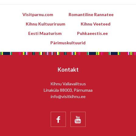
Visitparnu.com
Romantiline Rannatee
Kihnu Kultuuriruum
Kihnu Veeteed
Eesti Maaturism
Puhkaeestis.ee
Pärimuskultuurid
Kontakt
Kihnu Vallavalitsus
Linaküla 88003, Pärnumaa
info@visitkihnu.ee

