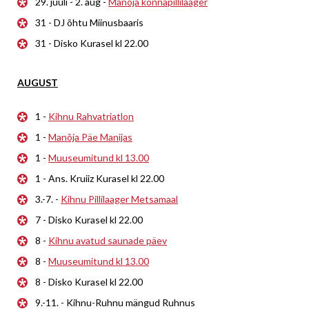
29. juuli - 2. aug -
Manõja konnapillilaager
31 - DJ õhtu Miinusbaaris
31 - Disko Kurasel kl 22.00
AUGUST
1 -
Kihnu Rahvatriatlon
1 -
Manõja Päe Manijas
1 -
Muuseumitund kl 13.00
1 - Ans. Kruiiz Kurasel kl 22.00
3.-7. -
Kihnu Pillilaager Metsamaal
7 - Disko Kurasel kl 22.00
8 -
Kihnu avatud saunade päev
8 -
Muuseumitund kl 13.00
8 - Disko Kurasel kl 22.00
9.-11. - Kihnu-Ruhnu mängud Ruhnus