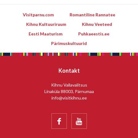
Visitparnu.com
Romantiline Rannatee
Kihnu Kultuuriruum
Kihnu Veeteed
Eesti Maaturism
Puhkaeestis.ee
Pärimuskultuurid
Kontakt
Kihnu Vallavalitsus
Linaküla 88003, Pärnumaa
info@visitkihnu.ee

