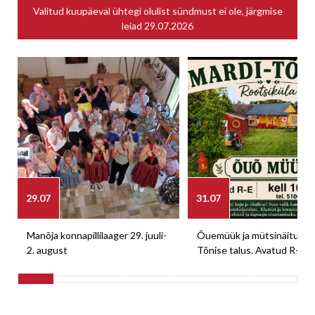
Valitud kuupäeval ühtegi olulist sündmust ei ole, järgmise
leiad
29.07.2026
29.07
31.07
Manõja konnapillilaager 29. juuli-
Õuemüük ja mütsinäitus M
2. august
Tõnise talus. Avatud R-E