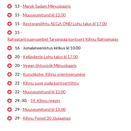
13 -
Marek Sadam Miinusbaaris
15 -
Muuseumitund kl 13.00
15 -
Restoraniõhtu AEGA OND Lohu talus kl 17.00
15 -
Rahvatantsuansambel Tarvanpää kontsert Kihnu Rahvamajas
16 - Jumalateenistus kirikus kl 10.00
20 -
Kelläviietie Lohu talus kl 17.00
20 -
Vegan õhtusöök Miinusbaaris
22 -
Kussõkohe, Kihnu orienteerumine
22 -
Kihnu suve süda kontsertõhtu
22 -
Muuseumitund kl 13.00
29.-30. -
59. Kihnu regatt
29 -
Muuseumitund kl 13.00
29 -
Kihnu Poisid 30 Jõujaamas