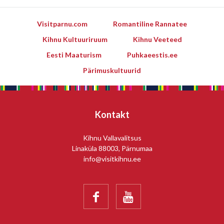
Visitparnu.com
Romantiline Rannatee
Kihnu Kultuuriruum
Kihnu Veeteed
Eesti Maaturism
Puhkaeestis.ee
Pärimuskultuurid
Kontakt
Kihnu Vallavalitsus
Linaküla 88003, Pärnumaa
info@visitkihnu.ee

