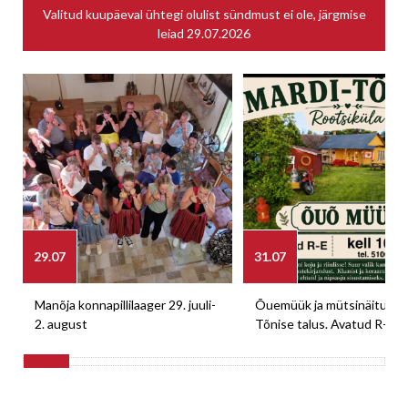
Valitud kuupäeval ühtegi olulist sündmust ei ole, järgmise
leiad
29.07.2026
29.07
31.07
Manõja konnapillilaager 29. juuli-
Õuemüük ja mütsinäitus M
2. august
Tõnise talus. Avatud R-E