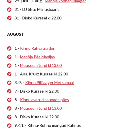
29. juuli - 2. aug -
Manõja konnapillilaager
31 - DJ õhtu Miinusbaaris
31 - Disko Kurasel kl 22.00
AUGUST
1 -
Kihnu Rahvatriatlon
1 -
Manõja Päe Manijas
1 -
Muuseumitund kl 13.00
1 - Ans. Kruiiz Kurasel kl 22.00
3.-7. -
Kihnu Pillilaager Metsamaal
7 - Disko Kurasel kl 22.00
8 -
Kihnu avatud saunade päev
8 -
Muuseumitund kl 13.00
8 - Disko Kurasel kl 22.00
9.-11. - Kihnu-Ruhnu mängud Ruhnus