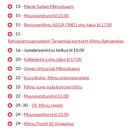
13 -
Marek Sadam Miinusbaaris
15 -
Muuseumitund kl 13.00
15 -
Restoraniõhtu AEGA OND Lohu talus kl 17.00
15 -
Rahvatantsuansambel Tarvanpää kontsert Kihnu Rahvamajas
16 - Jumalateenistus kirikus kl 10.00
20 -
Kelläviietie Lohu talus kl 17.00
20 -
Vegan õhtusöök Miinusbaaris
22 -
Kussõkohe, Kihnu orienteerumine
22 -
Kihnu suve süda kontsertõhtu
22 -
Muuseumitund kl 13.00
29.-30. -
59. Kihnu regatt
29 -
Muuseumitund kl 13.00
29 -
Kihnu Poisid 30 Jõujaamas