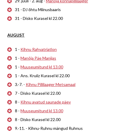
29. juuli - 2. aug -
Manõja konnapillilaager
31 - DJ õhtu Miinusbaaris
31 - Disko Kurasel kl 22.00
AUGUST
1 -
Kihnu Rahvatriatlon
1 -
Manõja Päe Manijas
1 -
Muuseumitund kl 13.00
1 - Ans. Kruiiz Kurasel kl 22.00
3.-7. -
Kihnu Pillilaager Metsamaal
7 - Disko Kurasel kl 22.00
8 -
Kihnu avatud saunade päev
8 -
Muuseumitund kl 13.00
8 - Disko Kurasel kl 22.00
9.-11. - Kihnu-Ruhnu mängud Ruhnus