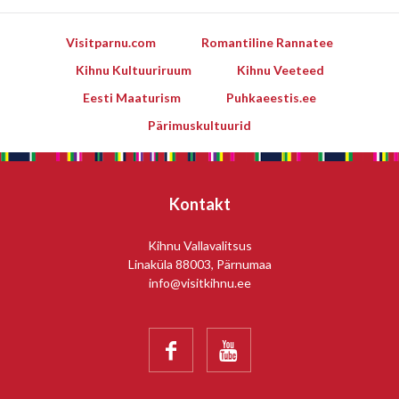
Visitparnu.com
Romantiline Rannatee
Kihnu Kultuuriruum
Kihnu Veeteed
Eesti Maaturism
Puhkaeestis.ee
Pärimuskultuurid
Kontakt
Kihnu Vallavalitsus
Linaküla 88003, Pärnumaa
info@visitkihnu.ee

