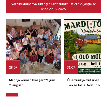
Valitud kuupäeval ühtegi olulist sündmust ei ole, järgmise
leiad
29.07.2026
29.07
31.07
Manõja konnapillilaager 29. juuli-
Õuemüük ja mütsinäitus M
2. august
Tõnise talus. Avatud R-E