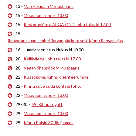
13 -
Marek Sadam Miinusbaaris
15 -
Muuseumitund kl 13.00
15 -
Restoraniõhtu AEGA OND Lohu talus kl 17.00
15 -
Rahvatantsuansambel Tarvanpää kontsert Kihnu Rahvamajas
16 - Jumalateenistus kirikus kl 10.00
20 -
Kelläviietie Lohu talus kl 17.00
20 -
Vegan õhtusöök Miinusbaaris
22 -
Kussõkohe, Kihnu orienteerumine
22 -
Kihnu suve süda kontsertõhtu
22 -
Muuseumitund kl 13.00
29.-30. -
59. Kihnu regatt
29 -
Muuseumitund kl 13.00
29 -
Kihnu Poisid 30 Jõujaamas