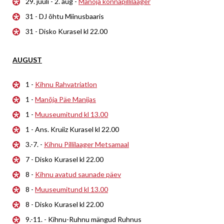
29. juuli - 2. aug -
Manõja konnapillilaager
31 - DJ õhtu Miinusbaaris
31 - Disko Kurasel kl 22.00
AUGUST
1 -
Kihnu Rahvatriatlon
1 -
Manõja Päe Manijas
1 -
Muuseumitund kl 13.00
1 - Ans. Kruiiz Kurasel kl 22.00
3.-7. -
Kihnu Pillilaager Metsamaal
7 - Disko Kurasel kl 22.00
8 -
Kihnu avatud saunade päev
8 -
Muuseumitund kl 13.00
8 - Disko Kurasel kl 22.00
9.-11. - Kihnu-Ruhnu mängud Ruhnus