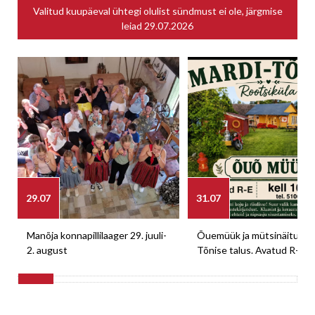
Valitud kuupäeval ühtegi olulist sündmust ei ole, järgmise
leiad
29.07.2026
29.07
31.07
Manõja konnapillilaager 29. juuli-
Õuemüük ja mütsinäitus M
2. august
Tõnise talus. Avatud R-E