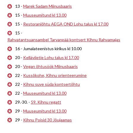
13 -
Marek Sadam Miinusbaaris
15 -
Muuseumitund kl 13.00
15 -
Restoraniõhtu AEGA OND Lohu talus kl 17.00
15 -
Rahvatantsuansambel Tarvanpää kontsert Kihnu Rahvamajas
16 - Jumalateenistus kirikus kl 10.00
20 -
Kelläviietie Lohu talus kl 17.00
20 -
Vegan õhtusöök Miinusbaaris
22 -
Kussõkohe, Kihnu orienteerumine
22 -
Kihnu suve süda kontsertõhtu
22 -
Muuseumitund kl 13.00
29.-30. -
59. Kihnu regatt
29 -
Muuseumitund kl 13.00
29 -
Kihnu Poisid 30 Jõujaamas