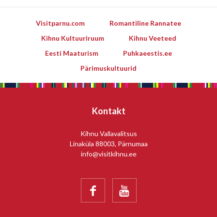
Visitparnu.com
Romantiline Rannatee
Kihnu Kultuuriruum
Kihnu Veeteed
Eesti Maaturism
Puhkaeestis.ee
Pärimuskultuurid
Kontakt
Kihnu Vallavalitsus
Linaküla 88003, Pärnumaa
info@visitkihnu.ee

