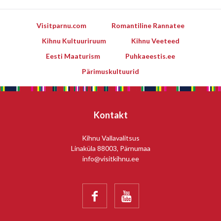
Visitparnu.com
Romantiline Rannatee
Kihnu Kultuuriruum
Kihnu Veeteed
Eesti Maaturism
Puhkaeestis.ee
Pärimuskultuurid
Kontakt
Kihnu Vallavalitsus
Linaküla 88003, Pärnumaa
info@visitkihnu.ee

