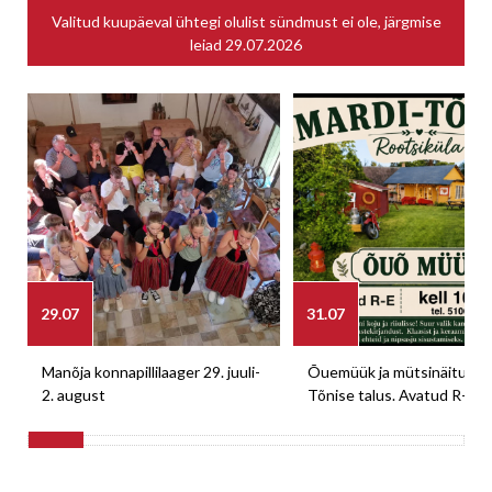
Valitud kuupäeval ühtegi olulist sündmust ei ole, järgmise
leiad
29.07.2026
29.07
31.07
Manõja konnapillilaager 29. juuli-
Õuemüük ja mütsinäitus M
2. august
Tõnise talus. Avatud R-E