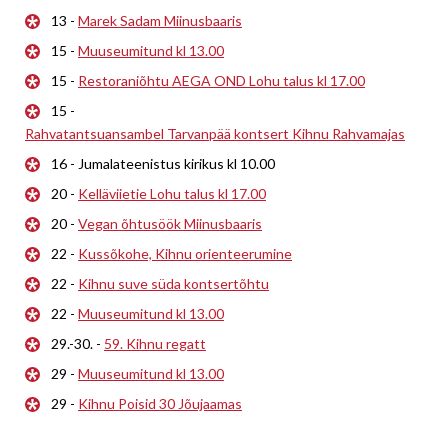
13 -
Marek Sadam Miinusbaaris
15 -
Muuseumitund kl 13.00
15 -
Restoraniõhtu AEGA OND Lohu talus kl 17.00
15 -
Rahvatantsuansambel Tarvanpää kontsert Kihnu Rahvamajas
16 - Jumalateenistus kirikus kl 10.00
20 -
Kelläviietie Lohu talus kl 17.00
20 -
Vegan õhtusöök Miinusbaaris
22 -
Kussõkohe, Kihnu orienteerumine
22 -
Kihnu suve süda kontsertõhtu
22 -
Muuseumitund kl 13.00
29.-30. -
59. Kihnu regatt
29 -
Muuseumitund kl 13.00
29 -
Kihnu Poisid 30 Jõujaamas