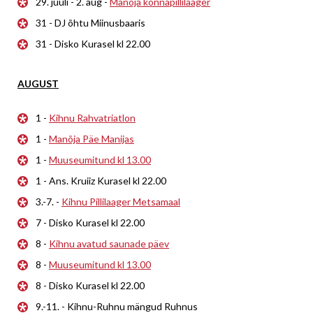
29. juuli - 2. aug -
Manõja konnapillilaager
31 - DJ õhtu Miinusbaaris
31 - Disko Kurasel kl 22.00
AUGUST
1 -
Kihnu Rahvatriatlon
1 -
Manõja Päe Manijas
1 -
Muuseumitund kl 13.00
1 - Ans. Kruiiz Kurasel kl 22.00
3.-7. -
Kihnu Pillilaager Metsamaal
7 - Disko Kurasel kl 22.00
8 -
Kihnu avatud saunade päev
8 -
Muuseumitund kl 13.00
8 - Disko Kurasel kl 22.00
9.-11. - Kihnu-Ruhnu mängud Ruhnus