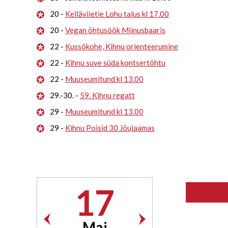
20 -
Kelläviietie Lohu talus kl 17.00
20 -
Vegan õhtusöök Miinusbaaris
22 -
Kussõkohe, Kihnu orienteerumine
22 -
Kihnu suve süda kontsertõhtu
22 -
Muuseumitund kl 13.00
29.-30. -
59. Kihnu regatt
29 -
Muuseumitund kl 13.00
29 -
Kihnu Poisid 30 Jõujaamas
17
Mai