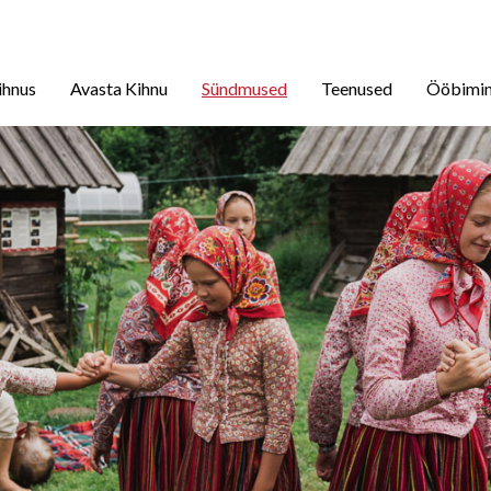
ihnus
Avasta Kihnu
Sündmused
Teenused
Ööbimi