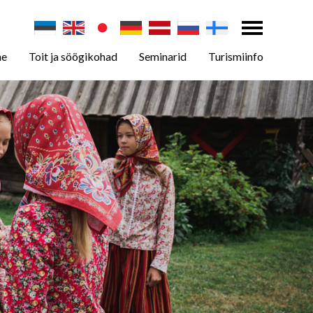
ne
Toit ja söögikohad
Seminarid
Turismiinfo