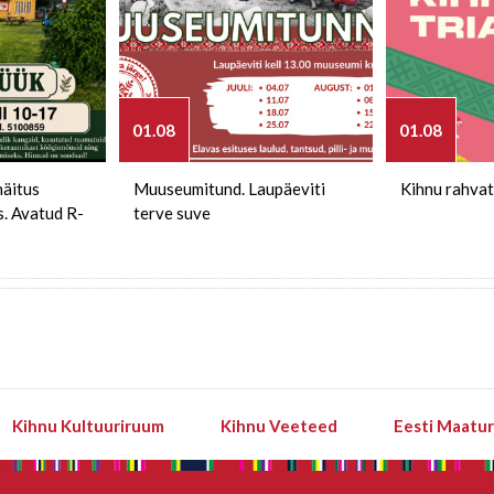
01.08
01.08
näitus
Muuseumitund. Laupäeviti
Kihnu rahvat
s. Avatud R-
terve suve
Kihnu Kultuuriruum
Kihnu Veeteed
Eesti Maatu