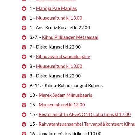
1 -
Manõja Päe Manijas
1 -
Muuseumitund kl 13.00
1 - Ans. Kruiiz Kurasel kl 22.00
3.-7. -
Kihnu Pillilaager Metsamaal
7 - Disko Kurasel kl 22.00
8 -
Kihnu avatud saunade päev
8 -
Muuseumitund kl 13.00
8 - Disko Kurasel kl 22.00
9.-11. - Kihnu-Ruhnu mängud Ruhnus
13 -
Marek Sadam Miinusbaaris
15 -
Muuseumitund kl 13.00
15 -
Restoraniõhtu AEGA OND Lohu talus kl 17.00
15 -
Rahvatantsuansambel Tarvanpää kontsert Kihn
16 - Jumalateenistus kirikus kl 10.00