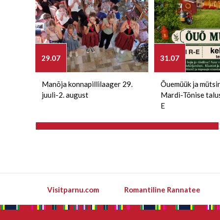
29.07
31.07
Manõja konnapillilaager 29.
Õuemüük ja mütsi
juuli-2. august
Mardi-Tõnise talu
E
Visitparnu.com
Romantiline Rannatee