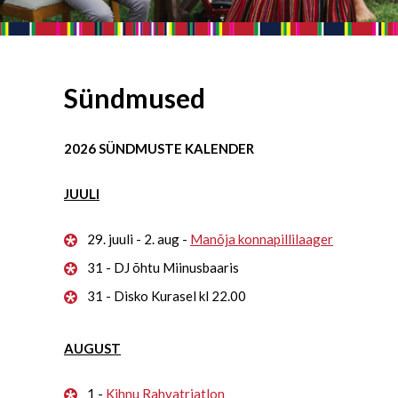
Sündmused
2026 SÜNDMUSTE KALENDER
JUULI
29. juuli - 2. aug -
Manõja konnapillilaager
31 - DJ õhtu Miinusbaaris
31 - Disko Kurasel kl 22.00
AUGUST
1 -
Kihnu Rahvatriatlon