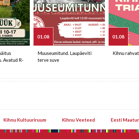
01.08
01.08
näitus
Muuseumitund. Laupäeviti
Kihnu rahvat
s. Avatud R-
terve suve
Kihnu Kultuuriruum
Kihnu Veeteed
Eesti Maatu