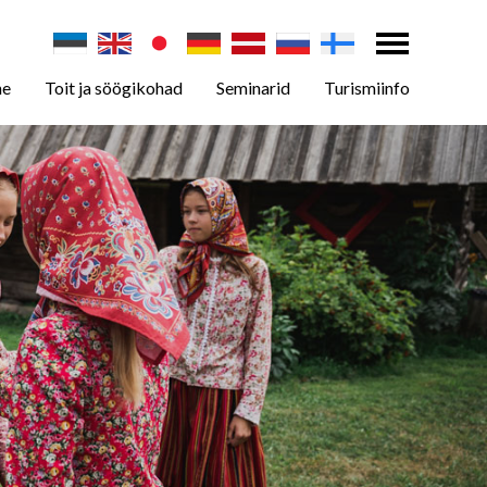
ne
Toit ja söögikohad
Seminarid
Turismiinfo