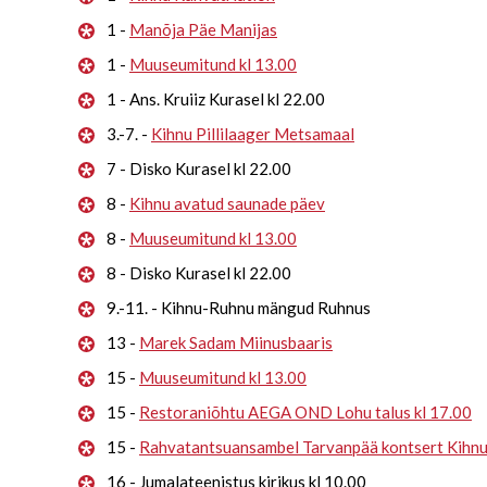
1 -
Manõja Päe Manijas
1 -
Muuseumitund kl 13.00
1 - Ans. Kruiiz Kurasel kl 22.00
3.-7. -
Kihnu Pillilaager Metsamaal
7 - Disko Kurasel kl 22.00
8 -
Kihnu avatud saunade päev
8 -
Muuseumitund kl 13.00
8 - Disko Kurasel kl 22.00
9.-11. - Kihnu-Ruhnu mängud Ruhnus
13 -
Marek Sadam Miinusbaaris
15 -
Muuseumitund kl 13.00
15 -
Restoraniõhtu AEGA OND Lohu talus kl 17.00
15 -
Rahvatantsuansambel Tarvanpää kontsert Kihn
16 - Jumalateenistus kirikus kl 10.00