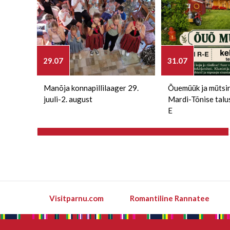
29.07
31.07
Manõja konnapillilaager 29.
Õuemüük ja mütsi
juuli-2. august
Mardi-Tõnise talu
E
Visitparnu.com
Romantiline Rannatee