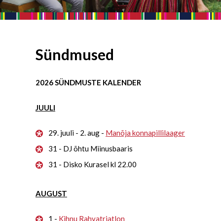
Sündmused
2026 SÜNDMUSTE KALENDER
JUULI
29. juuli - 2. aug -
Manõja konnapillilaager
31 - DJ õhtu Miinusbaaris
31 - Disko Kurasel kl 22.00
AUGUST
1 -
Kihnu Rahvatriatlon