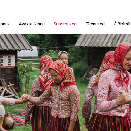
ihnus
Avasta Kihnu
Sündmused
Teenused
Ööbimi