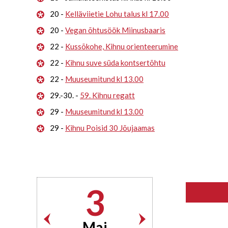
20 -
Kelläviietie Lohu talus kl 17.00
20 -
Vegan õhtusöök Miinusbaaris
22 -
Kussõkohe, Kihnu orienteerumine
22 -
Kihnu suve süda kontsertõhtu
22 -
Muuseumitund kl 13.00
29.-30. -
59. Kihnu regatt
29 -
Muuseumitund kl 13.00
29 -
Kihnu Poisid 30 Jõujaamas
3
Mai