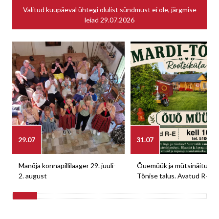
Valitud kuupäeval ühtegi olulist sündmust ei ole, järgmise
leiad
29.07.2026
29.07
31.07
Manõja konnapillilaager 29. juuli-
Õuemüük ja mütsinäitus M
2. august
Tõnise talus. Avatud R-E