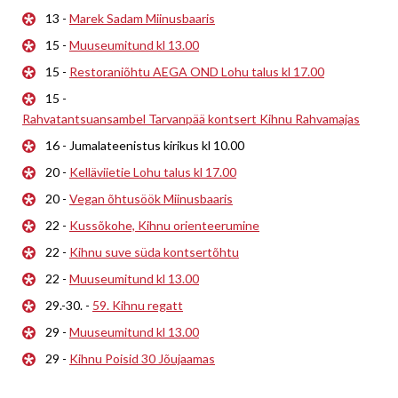
13 -
Marek Sadam Miinusbaaris
15 -
Muuseumitund kl 13.00
15 -
Restoraniõhtu AEGA OND Lohu talus kl 17.00
15 -
Rahvatantsuansambel Tarvanpää kontsert Kihnu Rahvamajas
16 - Jumalateenistus kirikus kl 10.00
20 -
Kelläviietie Lohu talus kl 17.00
20 -
Vegan õhtusöök Miinusbaaris
22 -
Kussõkohe, Kihnu orienteerumine
22 -
Kihnu suve süda kontsertõhtu
22 -
Muuseumitund kl 13.00
29.-30. -
59. Kihnu regatt
29 -
Muuseumitund kl 13.00
29 -
Kihnu Poisid 30 Jõujaamas