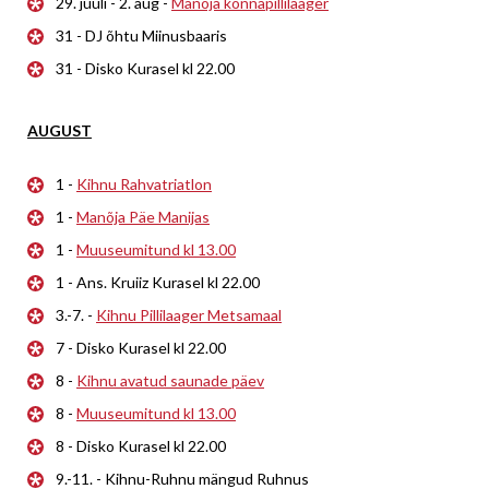
29. juuli - 2. aug -
Manõja konnapillilaager
31 - DJ õhtu Miinusbaaris
31 - Disko Kurasel kl 22.00
AUGUST
1 -
Kihnu Rahvatriatlon
1 -
Manõja Päe Manijas
1 -
Muuseumitund kl 13.00
1 - Ans. Kruiiz Kurasel kl 22.00
3.-7. -
Kihnu Pillilaager Metsamaal
7 - Disko Kurasel kl 22.00
8 -
Kihnu avatud saunade päev
8 -
Muuseumitund kl 13.00
8 - Disko Kurasel kl 22.00
9.-11. - Kihnu-Ruhnu mängud Ruhnus