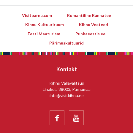
Visitparnu.com
Romantiline Rannatee
Kihnu Kultuuriruum
Kihnu Veeteed
Eesti Maaturism
Puhkaeestis.ee
Pärimuskultuurid
Kontakt
Kihnu Vallavalitsus
Linaküla 88003, Pärnumaa
info@visitkihnu.ee

