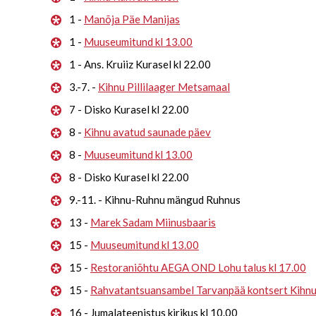
1 -
Manõja Päe Manijas
1 -
Muuseumitund kl 13.00
1 - Ans. Kruiiz Kurasel kl 22.00
3.-7. -
Kihnu Pillilaager Metsamaal
7 - Disko Kurasel kl 22.00
8 -
Kihnu avatud saunade päev
8 -
Muuseumitund kl 13.00
8 - Disko Kurasel kl 22.00
9.-11. - Kihnu-Ruhnu mängud Ruhnus
13 -
Marek Sadam Miinusbaaris
15 -
Muuseumitund kl 13.00
15 -
Restoraniõhtu AEGA OND Lohu talus kl 17.00
15 -
Rahvatantsuansambel Tarvanpää kontsert Kihn
16 - Jumalateenistus kirikus kl 10.00