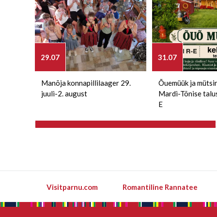
29.07
31.07
Manõja konnapillilaager 29.
Õuemüük ja mütsi
juuli-2. august
Mardi-Tõnise talu
E
Visitparnu.com
Romantiline Rannatee