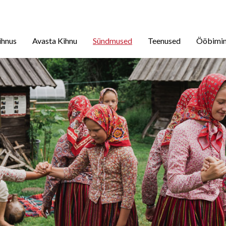
ihnus
Avasta Kihnu
Sündmused
Teenused
Ööbimi