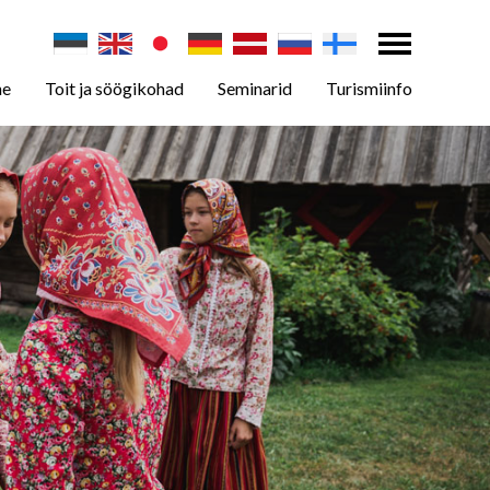
ne
Toit ja söögikohad
Seminarid
Turismiinfo