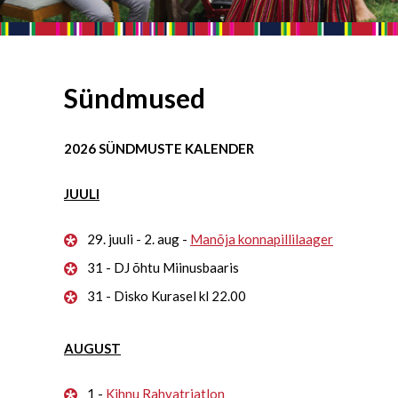
Sündmused
2026 SÜNDMUSTE KALENDER
JUULI
29. juuli - 2. aug -
Manõja konnapillilaager
31 - DJ õhtu Miinusbaaris
31 - Disko Kurasel kl 22.00
AUGUST
1 -
Kihnu Rahvatriatlon