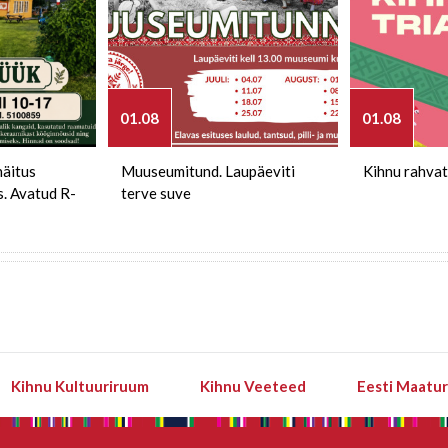
01.08
01.08
näitus
Muuseumitund. Laupäeviti
Kihnu rahvat
s. Avatud R-
terve suve
Kihnu Kultuuriruum
Kihnu Veeteed
Eesti Maatu