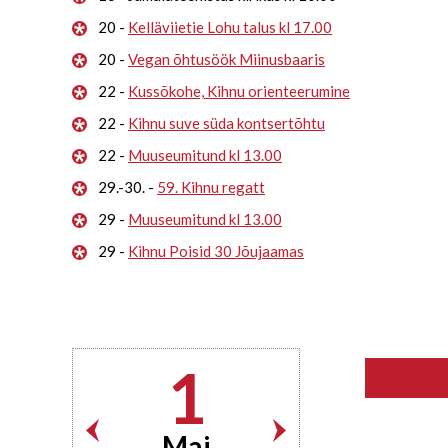
20 -
Kelläviietie Lohu talus kl 17.00
20 -
Vegan õhtusöök Miinusbaaris
22 -
Kussõkohe, Kihnu orienteerumine
22 -
Kihnu suve süda kontsertõhtu
22 -
Muuseumitund kl 13.00
29.-30. -
59. Kihnu regatt
29 -
Muuseumitund kl 13.00
29 -
Kihnu Poisid 30 Jõujaamas
1
Mai