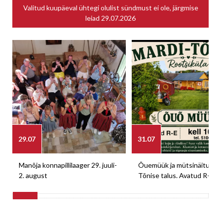
Valitud kuupäeval ühtegi olulist sündmust ei ole, järgmise
leiad
29.07.2026
29.07
31.07
Manõja konnapillilaager 29. juuli-
Õuemüük ja mütsinäitus M
2. august
Tõnise talus. Avatud R-E