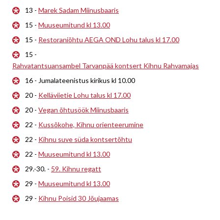
13 -
Marek Sadam Miinusbaaris
15 -
Muuseumitund kl 13.00
15 -
Restoraniõhtu AEGA OND Lohu talus kl 17.00
15 -
Rahvatantsuansambel Tarvanpää kontsert Kihnu Rahvamajas
16 - Jumalateenistus kirikus kl 10.00
20 -
Kelläviietie Lohu talus kl 17.00
20 -
Vegan õhtusöök Miinusbaaris
22 -
Kussõkohe, Kihnu orienteerumine
22 -
Kihnu suve süda kontsertõhtu
22 -
Muuseumitund kl 13.00
29.-30. -
59. Kihnu regatt
29 -
Muuseumitund kl 13.00
29 -
Kihnu Poisid 30 Jõujaamas