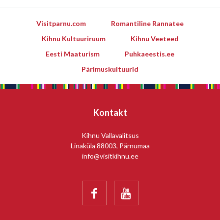
Visitparnu.com
Romantiline Rannatee
Kihnu Kultuuriruum
Kihnu Veeteed
Eesti Maaturism
Puhkaeestis.ee
Pärimuskultuurid
Kontakt
Kihnu Vallavalitsus
Linaküla 88003, Pärnumaa
info@visitkihnu.ee

