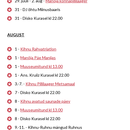
29. juuli - 2. aug -
Manõja konnapillilaager
31 - DJ õhtu Miinusbaaris
31 - Disko Kurasel kl 22.00
AUGUST
1 -
Kihnu Rahvatriatlon
1 -
Manõja Päe Manijas
1 -
Muuseumitund kl 13.00
1 - Ans. Kruiiz Kurasel kl 22.00
3.-7. -
Kihnu Pillilaager Metsamaal
7 - Disko Kurasel kl 22.00
8 -
Kihnu avatud saunade päev
8 -
Muuseumitund kl 13.00
8 - Disko Kurasel kl 22.00
9.-11. - Kihnu-Ruhnu mängud Ruhnus