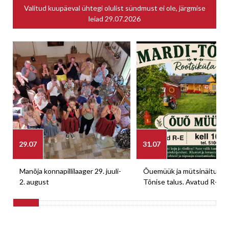
Valitud kuupäeval ühtegi olulist sündmust ei ole, järgmise
leiad
29.07.2026
29.07
31.07
Manõja konnapillilaager 29. juuli-
Õuemüük ja mütsinäitus M
2. august
Tõnise talus. Avatud R-E