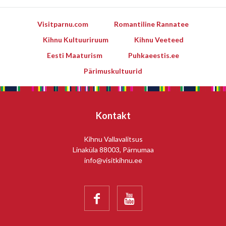
Visitparnu.com
Romantiline Rannatee
Kihnu Kultuuriruum
Kihnu Veeteed
Eesti Maaturism
Puhkaeestis.ee
Pärimuskultuurid
Kontakt
Kihnu Vallavalitsus
Linaküla 88003, Pärnumaa
info@visitkihnu.ee

