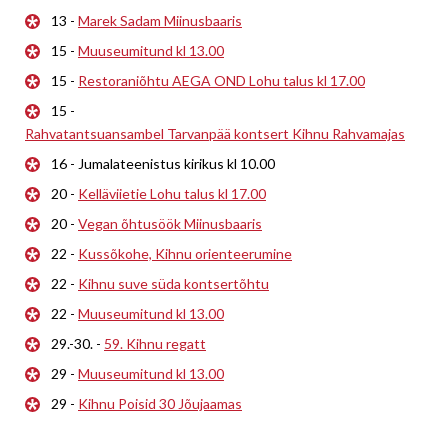
13 -
Marek Sadam Miinusbaaris
15 -
Muuseumitund kl 13.00
15 -
Restoraniõhtu AEGA OND Lohu talus kl 17.00
15 -
Rahvatantsuansambel Tarvanpää kontsert Kihnu Rahvamajas
16 - Jumalateenistus kirikus kl 10.00
20 -
Kelläviietie Lohu talus kl 17.00
20 -
Vegan õhtusöök Miinusbaaris
22 -
Kussõkohe, Kihnu orienteerumine
22 -
Kihnu suve süda kontsertõhtu
22 -
Muuseumitund kl 13.00
29.-30. -
59. Kihnu regatt
29 -
Muuseumitund kl 13.00
29 -
Kihnu Poisid 30 Jõujaamas