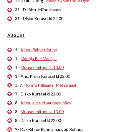
29. juuli - 2. aug -
Manõja konnapillilaager
31 - DJ õhtu Miinusbaaris
31 - Disko Kurasel kl 22.00
AUGUST
1 -
Kihnu Rahvatriatlon
1 -
Manõja Päe Manijas
1 -
Muuseumitund kl 13.00
1 - Ans. Kruiiz Kurasel kl 22.00
3.-7. -
Kihnu Pillilaager Metsamaal
7 - Disko Kurasel kl 22.00
8 -
Kihnu avatud saunade päev
8 -
Muuseumitund kl 13.00
8 - Disko Kurasel kl 22.00
9.-11. - Kihnu-Ruhnu mängud Ruhnus