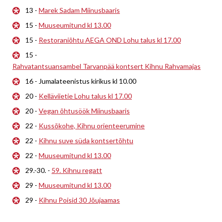
13 -
Marek Sadam Miinusbaaris
15 -
Muuseumitund kl 13.00
15 -
Restoraniõhtu AEGA OND Lohu talus kl 17.00
15 -
Rahvatantsuansambel Tarvanpää kontsert Kihnu Rahvamajas
16 - Jumalateenistus kirikus kl 10.00
20 -
Kelläviietie Lohu talus kl 17.00
20 -
Vegan õhtusöök Miinusbaaris
22 -
Kussõkohe, Kihnu orienteerumine
22 -
Kihnu suve süda kontsertõhtu
22 -
Muuseumitund kl 13.00
29.-30. -
59. Kihnu regatt
29 -
Muuseumitund kl 13.00
29 -
Kihnu Poisid 30 Jõujaamas