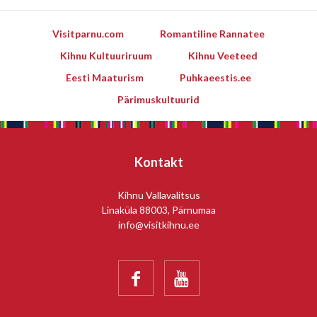
Visitparnu.com
Romantiline Rannatee
Kihnu Kultuuriruum
Kihnu Veeteed
Eesti Maaturism
Puhkaeestis.ee
Pärimuskultuurid
Kontakt
Kihnu Vallavalitsus
Linaküla 88003, Pärnumaa
info@visitkihnu.ee

