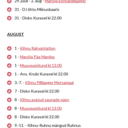
29. juuli - 2. aug -
Manõja konnapillilaager
31 - DJ õhtu Miinusbaaris
31 - Disko Kurasel kl 22.00
AUGUST
1 -
Kihnu Rahvatriatlon
1 -
Manõja Päe Manijas
1 -
Muuseumitund kl 13.00
1 - Ans. Kruiiz Kurasel kl 22.00
3.-7. -
Kihnu Pillilaager Metsamaal
7 - Disko Kurasel kl 22.00
8 -
Kihnu avatud saunade päev
8 -
Muuseumitund kl 13.00
8 - Disko Kurasel kl 22.00
9.-11. - Kihnu-Ruhnu mängud Ruhnus