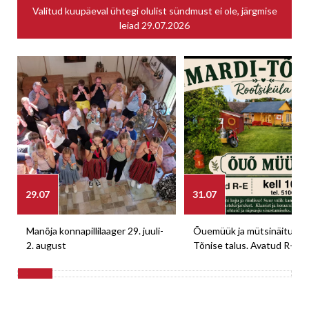
Valitud kuupäeval ühtegi olulist sündmust ei ole, järgmise
leiad
29.07.2026
29.07
31.07
Manõja konnapillilaager 29. juuli-
Õuemüük ja mütsinäitus M
2. august
Tõnise talus. Avatud R-E