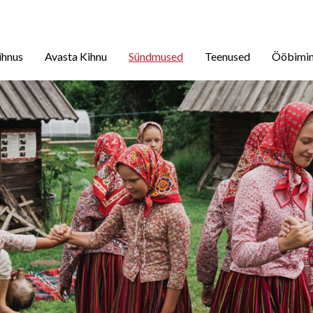
ihnus
Avasta Kihnu
Sündmused
Teenused
Ööbimi