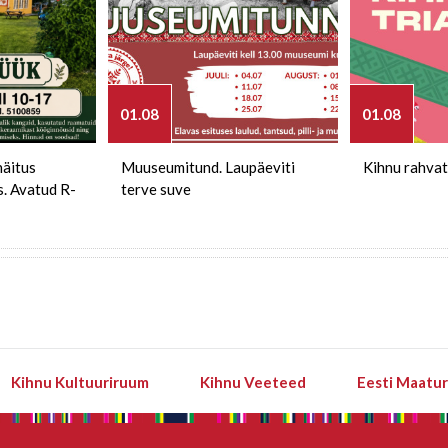
01.08
01.08
näitus
Muuseumitund. Laupäeviti
Kihnu rahvat
s. Avatud R-
terve suve
Kihnu Kultuuriruum
Kihnu Veeteed
Eesti Maatu