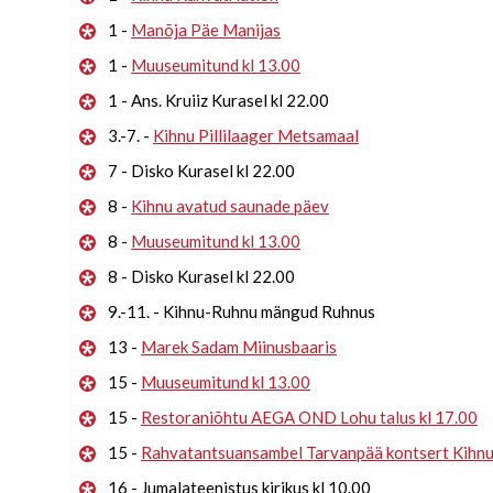
1 -
Manõja Päe Manijas
1 -
Muuseumitund kl 13.00
1 - Ans. Kruiiz Kurasel kl 22.00
3.-7. -
Kihnu Pillilaager Metsamaal
7 - Disko Kurasel kl 22.00
8 -
Kihnu avatud saunade päev
8 -
Muuseumitund kl 13.00
8 - Disko Kurasel kl 22.00
9.-11. - Kihnu-Ruhnu mängud Ruhnus
13 -
Marek Sadam Miinusbaaris
15 -
Muuseumitund kl 13.00
15 -
Restoraniõhtu AEGA OND Lohu talus kl 17.00
15 -
Rahvatantsuansambel Tarvanpää kontsert Kihn
16 - Jumalateenistus kirikus kl 10.00