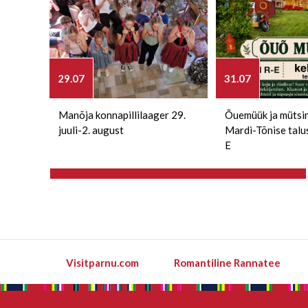
29.07
31.07
Manõja konnapillilaager 29.
Õuemüük ja mütsi
juuli-2. august
Mardi-Tõnise talu
E
Visitparnu.com
Romantiline Rannatee