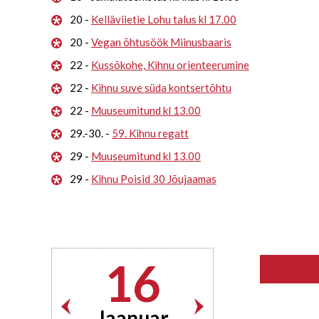
20 -
Kelläviietie Lohu talus kl 17.00
20 -
Vegan õhtusöök Miinusbaaris
22 -
Kussõkohe, Kihnu orienteerumine
22 -
Kihnu suve süda kontsertõhtu
22 -
Muuseumitund kl 13.00
29.-30. -
59. Kihnu regatt
29 -
Muuseumitund kl 13.00
29 -
Kihnu Poisid 30 Jõujaamas
16
Jaanuar