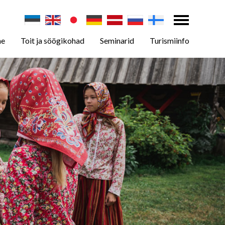
ne
Toit ja söögikohad
Seminarid
Turismiinfo