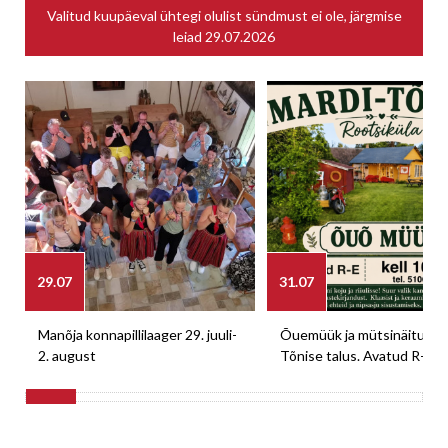
Valitud kuupäeval ühtegi olulist sündmust ei ole, järgmise
leiad
29.07.2026
29.07
31.07
Manõja konnapillilaager 29. juuli-
Õuemüük ja mütsinäitus M
2. august
Tõnise talus. Avatud R-E