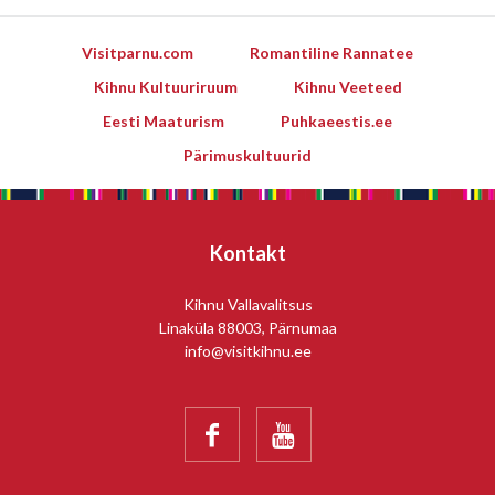
Visitparnu.com
Romantiline Rannatee
Kihnu Kultuuriruum
Kihnu Veeteed
Eesti Maaturism
Puhkaeestis.ee
Pärimuskultuurid
Kontakt
Kihnu Vallavalitsus
Linaküla 88003, Pärnumaa
info@visitkihnu.ee

