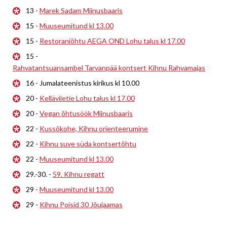
13 -
Marek Sadam Miinusbaaris
15 -
Muuseumitund kl 13.00
15 -
Restoraniõhtu AEGA OND Lohu talus kl 17.00
15 -
Rahvatantsuansambel Tarvanpää kontsert Kihnu Rahvamajas
16 - Jumalateenistus kirikus kl 10.00
20 -
Kelläviietie Lohu talus kl 17.00
20 -
Vegan õhtusöök Miinusbaaris
22 -
Kussõkohe, Kihnu orienteerumine
22 -
Kihnu suve süda kontsertõhtu
22 -
Muuseumitund kl 13.00
29.-30. -
59. Kihnu regatt
29 -
Muuseumitund kl 13.00
29 -
Kihnu Poisid 30 Jõujaamas