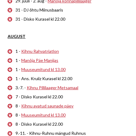
29. juuli - 2. aug -
Manõja konnapillilaager
31 - DJ õhtu Miinusbaaris
31 - Disko Kurasel kl 22.00
AUGUST
1 -
Kihnu Rahvatriatlon
1 -
Manõja Päe Manijas
1 -
Muuseumitund kl 13.00
1 - Ans. Kruiiz Kurasel kl 22.00
3.-7. -
Kihnu Pillilaager Metsamaal
7 - Disko Kurasel kl 22.00
8 -
Kihnu avatud saunade päev
8 -
Muuseumitund kl 13.00
8 - Disko Kurasel kl 22.00
9.-11. - Kihnu-Ruhnu mängud Ruhnus