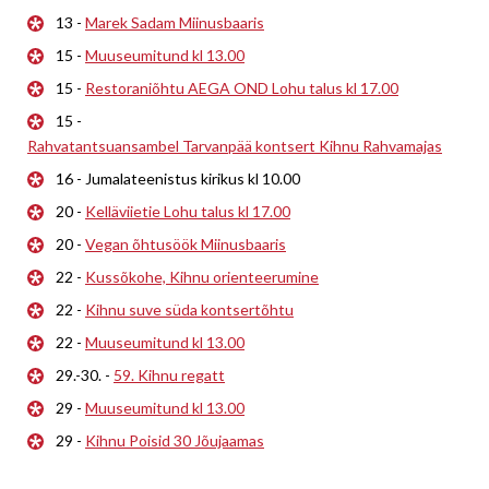
13 -
Marek Sadam Miinusbaaris
15 -
Muuseumitund kl 13.00
15 -
Restoraniõhtu AEGA OND Lohu talus kl 17.00
15 -
Rahvatantsuansambel Tarvanpää kontsert Kihnu Rahvamajas
16 - Jumalateenistus kirikus kl 10.00
20 -
Kelläviietie Lohu talus kl 17.00
20 -
Vegan õhtusöök Miinusbaaris
22 -
Kussõkohe, Kihnu orienteerumine
22 -
Kihnu suve süda kontsertõhtu
22 -
Muuseumitund kl 13.00
29.-30. -
59. Kihnu regatt
29 -
Muuseumitund kl 13.00
29 -
Kihnu Poisid 30 Jõujaamas