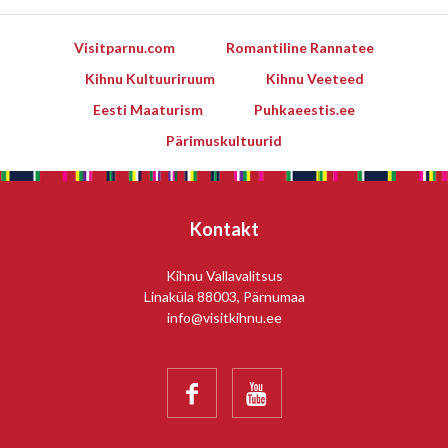
Visitparnu.com
Romantiline Rannatee
Kihnu Kultuuriruum
Kihnu Veeteed
Eesti Maaturism
Puhkaeestis.ee
Pärimuskultuurid
Kontakt
Kihnu Vallavalitsus
Linaküla 88003, Pärnumaa
info@visitkihnu.ee

