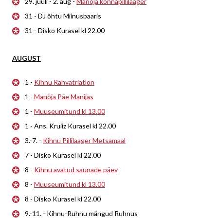
29. juuli - 2. aug -
Manõja konnapillilaager
31 - DJ õhtu Miinusbaaris
31 - Disko Kurasel kl 22.00
AUGUST
1 -
Kihnu Rahvatriatlon
1 -
Manõja Päe Manijas
1 -
Muuseumitund kl 13.00
1 - Ans. Kruiiz Kurasel kl 22.00
3.-7. -
Kihnu Pillilaager Metsamaal
7 - Disko Kurasel kl 22.00
8 -
Kihnu avatud saunade päev
8 -
Muuseumitund kl 13.00
8 - Disko Kurasel kl 22.00
9.-11. - Kihnu-Ruhnu mängud Ruhnus