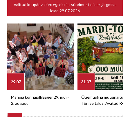
Valitud kuupäeval ühtegi olulist sündmust ei ole, järgmise
leiad
29.07.2026
29.07
31.07
Manõja konnapillilaager 29. juuli-
Õuemüük ja mütsinäitus M
2. august
Tõnise talus. Avatud R-E