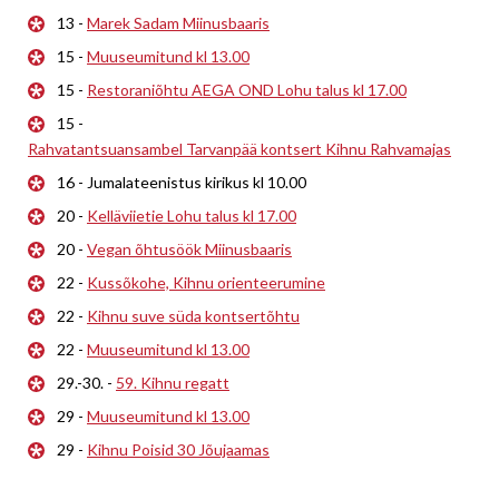
13 -
Marek Sadam Miinusbaaris
15 -
Muuseumitund kl 13.00
15 -
Restoraniõhtu AEGA OND Lohu talus kl 17.00
15 -
Rahvatantsuansambel Tarvanpää kontsert Kihnu Rahvamajas
16 - Jumalateenistus kirikus kl 10.00
20 -
Kelläviietie Lohu talus kl 17.00
20 -
Vegan õhtusöök Miinusbaaris
22 -
Kussõkohe, Kihnu orienteerumine
22 -
Kihnu suve süda kontsertõhtu
22 -
Muuseumitund kl 13.00
29.-30. -
59. Kihnu regatt
29 -
Muuseumitund kl 13.00
29 -
Kihnu Poisid 30 Jõujaamas