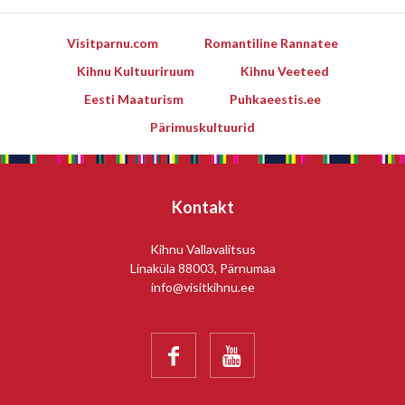
Visitparnu.com
Romantiline Rannatee
Kihnu Kultuuriruum
Kihnu Veeteed
Eesti Maaturism
Puhkaeestis.ee
Pärimuskultuurid
Kontakt
Kihnu Vallavalitsus
Linaküla 88003, Pärnumaa
info@visitkihnu.ee

