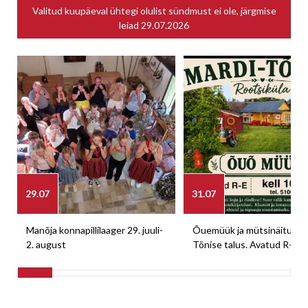
Valitud kuupäeval ühtegi olulist sündmust ei ole, järgmise
leiad
29.07.2026
29.07
31.07
Manõja konnapillilaager 29. juuli-
Õuemüük ja mütsinäitus M
2. august
Tõnise talus. Avatud R-E