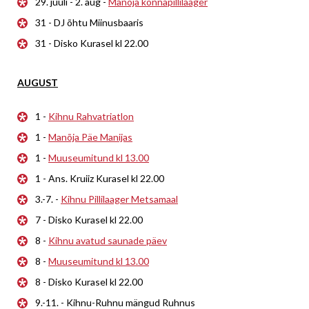
29. juuli - 2. aug -
Manõja konnapillilaager
31 - DJ õhtu Miinusbaaris
31 - Disko Kurasel kl 22.00
AUGUST
1 -
Kihnu Rahvatriatlon
1 -
Manõja Päe Manijas
1 -
Muuseumitund kl 13.00
1 - Ans. Kruiiz Kurasel kl 22.00
3.-7. -
Kihnu Pillilaager Metsamaal
7 - Disko Kurasel kl 22.00
8 -
Kihnu avatud saunade päev
8 -
Muuseumitund kl 13.00
8 - Disko Kurasel kl 22.00
9.-11. - Kihnu-Ruhnu mängud Ruhnus