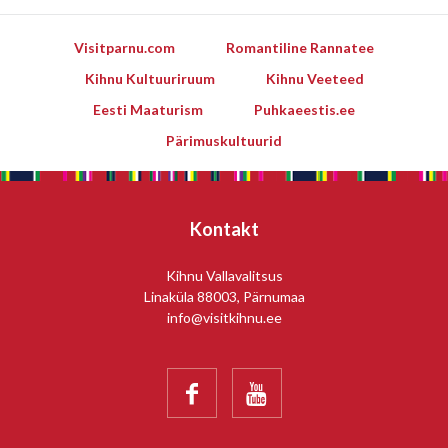
Visitparnu.com
Romantiline Rannatee
Kihnu Kultuuriruum
Kihnu Veeteed
Eesti Maaturism
Puhkaeestis.ee
Pärimuskultuurid
Kontakt
Kihnu Vallavalitsus
Linaküla 88003, Pärnumaa
info@visitkihnu.ee

