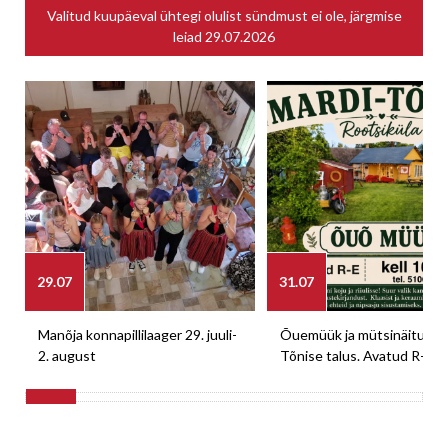
Valitud kuupäeval ühtegi olulist sündmust ei ole, järgmise
leiad
29.07.2026
29.07
31.07
Manõja konnapillilaager 29. juuli-
Õuemüük ja mütsinäitus M
2. august
Tõnise talus. Avatud R-E