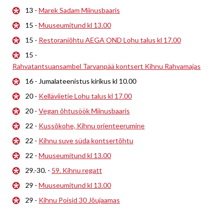
13 -
Marek Sadam Miinusbaaris
15 -
Muuseumitund kl 13.00
15 -
Restoraniõhtu AEGA OND Lohu talus kl 17.00
15 -
Rahvatantsuansambel Tarvanpää kontsert Kihnu Rahvamajas
16 - Jumalateenistus kirikus kl 10.00
20 -
Kelläviietie Lohu talus kl 17.00
20 -
Vegan õhtusöök Miinusbaaris
22 -
Kussõkohe, Kihnu orienteerumine
22 -
Kihnu suve süda kontsertõhtu
22 -
Muuseumitund kl 13.00
29.-30. -
59. Kihnu regatt
29 -
Muuseumitund kl 13.00
29 -
Kihnu Poisid 30 Jõujaamas