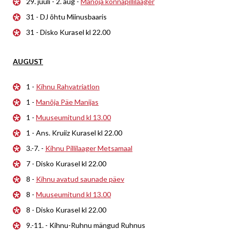
29. juuli - 2. aug -
Manõja konnapillilaager
31 - DJ õhtu Miinusbaaris
31 - Disko Kurasel kl 22.00
AUGUST
1 -
Kihnu Rahvatriatlon
1 -
Manõja Päe Manijas
1 -
Muuseumitund kl 13.00
1 - Ans. Kruiiz Kurasel kl 22.00
3.-7. -
Kihnu Pillilaager Metsamaal
7 - Disko Kurasel kl 22.00
8 -
Kihnu avatud saunade päev
8 -
Muuseumitund kl 13.00
8 - Disko Kurasel kl 22.00
9.-11. - Kihnu-Ruhnu mängud Ruhnus