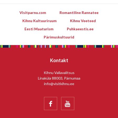
Visitparnu.com
Romantiline Rannatee
Kihnu Kultuuriruum
Kihnu Veeteed
Eesti Maaturism
Puhkaeestis.ee
Pärimuskultuurid
Kontakt
Kihnu Vallavalitsus
Linaküla 88003, Pärnumaa
info@visitkihnu.ee

