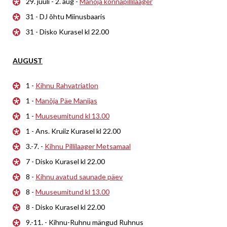
29. juuli - 2. aug -
Manõja konnapillilaager
31 - DJ õhtu Miinusbaaris
31 - Disko Kurasel kl 22.00
AUGUST
1 -
Kihnu Rahvatriatlon
1 -
Manõja Päe Manijas
1 -
Muuseumitund kl 13.00
1 - Ans. Kruiiz Kurasel kl 22.00
3.-7. -
Kihnu Pillilaager Metsamaal
7 - Disko Kurasel kl 22.00
8 -
Kihnu avatud saunade päev
8 -
Muuseumitund kl 13.00
8 - Disko Kurasel kl 22.00
9.-11. - Kihnu-Ruhnu mängud Ruhnus