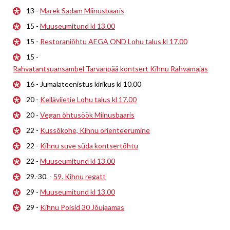
13 -
Marek Sadam Miinusbaaris
15 -
Muuseumitund kl 13.00
15 -
Restoraniõhtu AEGA OND Lohu talus kl 17.00
15 -
Rahvatantsuansambel Tarvanpää kontsert Kihnu Rahvamajas
16 - Jumalateenistus kirikus kl 10.00
20 -
Kelläviietie Lohu talus kl 17.00
20 -
Vegan õhtusöök Miinusbaaris
22 -
Kussõkohe, Kihnu orienteerumine
22 -
Kihnu suve süda kontsertõhtu
22 -
Muuseumitund kl 13.00
29.-30. -
59. Kihnu regatt
29 -
Muuseumitund kl 13.00
29 -
Kihnu Poisid 30 Jõujaamas