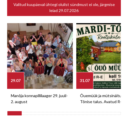
Valitud kuupäeval ühtegi olulist sündmust ei ole, järgmise
leiad
29.07.2026
29.07
31.07
Manõja konnapillilaager 29. juuli-
Õuemüük ja mütsinäitus M
2. august
Tõnise talus. Avatud R-E